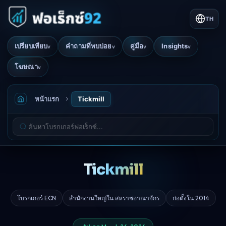
TH
เปรียบเทียบ
คำถามที่พบบ่อย
คู่มือ
Insights
v
v
v
v
โฆษณา
v
หน้าแรก
Tickmill
Tickmill
โบรกเกอร์ ECN
สำนักงานใหญ่ใน สหราชอาณาจักร
ก่อตั้งใน 2014