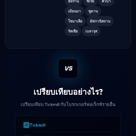
อิหร่าน
ซีเรีย
คิวบา
เมียนมา
ซูดาน
โซมาเลีย
อัฟกานิสถาน
รัสเซีย
เบลารุส
VS
เปรียบเทียบอย่างไร?
เปรียบเทียบ Tickmill กับโบรกเกอร์ฟอเร็กซ์รายอื่น
Tickmill