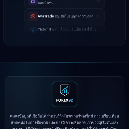
AvaTrade
สูญเสียใบอนุญาตกำกับดูแล
3d
Tickmill
ความเร็วถอนเงินเป็น 24 ชั่วโมง
4d
แล้ว
IC Markets
ลดสเปรด EUR/USD → 0.1
2h
จุด
Exness
เปิดตัวแล้ว
5h
XM
เปลี่ยนนโยบายเลเวอเรจ
1d
FP Markets
— บัญชีใหม่ไม่มีค่า
1d
คอมมิชชั่น
AvaTrade
สูญเสียใบอนุญาตกำกับดูแล
3d
Tickmill
ความเร็วถอนเงินเป็น 24 ชั่วโมง
4d
แล้ว
แหล่งข้อมูลที่เชื่อถือได้สำหรับรีวิวโบรกเกอร์ฟอเร็กซ์ การเปรียบเทียบ
แพลตฟอร์มการซื้อขาย และการวิเคราะห์ตลาด เราช่วยผู้เริ่มต้นและ
เทรดเดอร์ที่มีประสบการณ์เปรียบเทียบโบรกเกอร์ที่ได้รับการกำกับดู