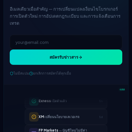
อีเมลเดียวเมื่อสำคัญ — การเปลี่ยนแปลงเงื่อนไขโบรกเกอร์
การเปิดตัวใหม่ การอัปเดตกฎระเบียบ และการแจ้งเตือนการ
เทรด
สมัครรับข่าวสาร
IC Markets
ลดสเปรด EUR/USD → 0.1
2h
จุด
ไม่มีสแปม
ยกเลิกการสมัครได้ทุกเมื่อ
Exness
เปิดตัวแล้ว
5h
สด
XM
เปลี่ยนนโยบายเลเวอเรจ
1d
FP Markets
— บัญชีใหม่ไม่มีค่า
1d
คอมมิชชั่น