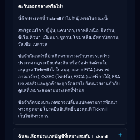
ตะวันออกกลางหรือไม่?
นี่คือประเทศที่ Tickmill ยังไม่รับผู้เทรดในขณะนี้:
สหรัฐอเมริกา, ญี่ปุ่น, แคนาดา, เกาหลีเหนือ, อิหร่าน,
ซีเรีย, คิวบา, เมียนมา, ซูดาน, โซมาเลีย, อัฟกานิสถาน,
รัสเซีย, เบลารุส
ข้อจำกัดเหล่านี้มักเกิดจากการคว่ำบาตรระหว่าง
ประเทศ กฎระเบียบท้องถิ่น หรือข้อจำกัดด้านใบ
อนุญาต Tickmill ถือใบอนุญาตจาก
FCA (สหราช
อาณาจักร), CySEC (ไซปรัส), FSCA (แอฟริกาใต้), FSA
(เซเชลส์)
และลูกค้าจะถูกจัดสรรไปยังหน่วยงานกำกับ
ดูแลที่เหมาะสมตามประเทศที่พำนัก
ข้อจำกัดของประเทศอาจเปลี่ยนแปลงตามการพัฒนา
ทางกฎหมาย โปรดยืนยันสิทธิ์ของคุณที่
Tickmill
เว็บไซต์ทางการ
.
ฉันจะเลือกประเภทบัญชีที่เหมาะสมกับ Tickmill