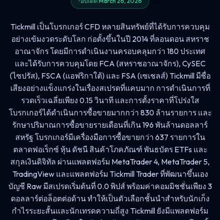
อัปเดต March 26, 2026
Tickmill เป็นโบรกเกอร์ CFD หลายสินทรัพย์ที่ได้รับการควบคุม
อย่างเข้มงวดระดับโลก ก่อตั้งขึ้นในปี 2014 ที่ลอนดอน สหราช
อาณาจักร โดยมีการดำเนินงานครอบคลุมกว่า 180 ประเทศ
และได้รับการควบคุมโดย FCA (สหราชอาณาจักร), CySEC
(ไซปรัส), FSCA (แอฟริกาใต้) และ FSA (เซเชลส์) Tickmill มีชื่อ
เสียงอย่างแข็งแกร่งในเรื่องสเปรดที่แคบมาก การดำเนินการที่
รวดเร็วเฉลี่ยเพียง 0.15 วินาที และการตั้งราคาที่โปร่งใส
โบรกเกอร์ได้ดำเนินการซื้อขายมากกว่า 830 ล้านรายการ และ
รักษาปริมาณการซื้อขายรายเดือนที่เกิน 196 พันล้านดอลลาร์
สหรัฐ โบรกเกอร์มีเครื่องมือการซื้อขายกว่า 637 รายการใน
ตลาดฟอเร็กซ์ หุ้น ดัชนี สินค้าโภคภัณฑ์ พันธบัตร ETFs และ
สกุลเงินดิจิทัล ผ่านแพลตฟอร์ม MetaTrader 4, MetaTrader 5,
TradingView และแพลตฟอร์ม Tickmill Trader ที่พัฒนาขึ้นเอง
บัญชี Raw มีสเปรดเริ่มต้นที่ 0.0 พิปส์ พร้อมค่าคอมมิชชั่นเพียง 3
ดอลลาร์ต่อล็อตต่อด้าน ทำให้เป็นตัวเลือกชั้นนำสำหรับนักเก็ง
กำไรระยะสั้นและนักเทรดความถี่สูง Tickmill ยังมีแพลตฟอร์ม