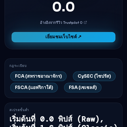
0.0
อ้างอิงจากรีวิว Trustpilot 0
เยี่ยมชมเว็บไซต์ ↗
กฎระเบียบ
FCA (สหราชอาณาจักร)
CySEC (ไซปรัส)
FSCA (แอฟริกาใต้)
FSA (เซเชลส์)
สเปรดขั้นต่ำ
เริ่มต้นที่ 0.0 พิปส์ (Raw),