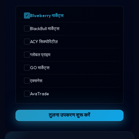
Blueberry मार्केट्स
BlackBull मार्केट्स
ACY सिक्योरिटीज़
ग्लोबल प्राइम
GO मार्केट्स
एक्सनेस
AvaTrade
तुलना उपकरण शुरू करें