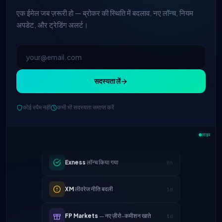
एक ईमेल जब ज़रूरी हो — ब्रोकर की स्थिति में बदलाव, नए लॉन्च, नियम
अपडेट, और ट्रेडिंग अलर्ट।
सदस्यता लें
कोई स्पैम नहीं
कभी भी सदस्यता समाप्त करें
IC Markets
EUR/USD स्प्रेड कम हुआ →
2h
0.1 पिप्स
लाइव
Exness
लॉन्च किया गया
5h
XM
लीवरेज नीति बदली
1d
FP Markets
— नए ज़ीरो-कमीशन खाते
1d
AvaTrade
नियामक लाइसेंस खो दिया
3d