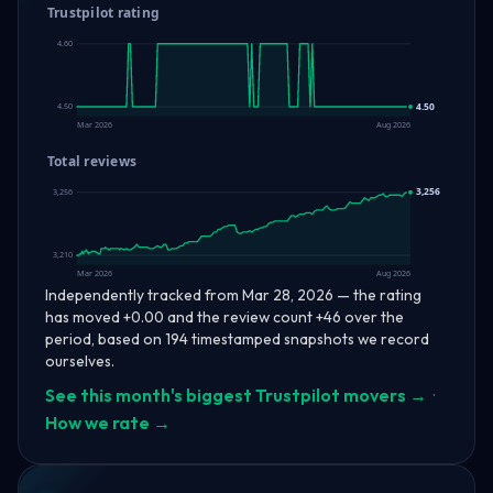
Trustpilot rating
4.60
4.50
4.50
Mar 2026
Aug 2026
Total reviews
3,256
3,256
3,210
Mar 2026
Aug 2026
Independently tracked from Mar 28, 2026 — the rating
has moved +0.00 and the review count +46 over the
period, based on 194 timestamped snapshots we record
ourselves.
See this month's biggest Trustpilot movers →
·
How we rate →