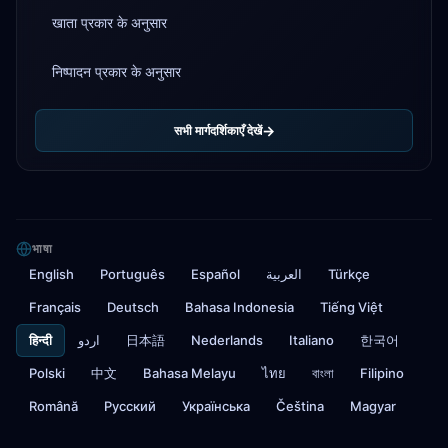
खाता प्रकार के अनुसार
निष्पादन प्रकार के अनुसार
सभी मार्गदर्शिकाएँ देखें
भाषा
English
Português
Español
العربية
Türkçe
Français
Deutsch
Bahasa Indonesia
Tiếng Việt
हिन्दी
اردو
日本語
Nederlands
Italiano
한국어
Polski
中文
Bahasa Melayu
ไทย
বাংলা
Filipino
Română
Русский
Українська
Čeština
Magyar