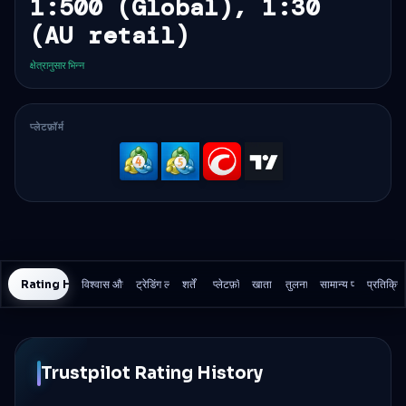
1:500 (Global), 1:30
(AU retail)
क्षेत्रानुसार भिन्न
प्लेटफ़ॉर्म
MetaTrader
MetaTrader
cTrader
TradingV
4
5
Rating History
विश्वास और सुरक्षा
ट्रेडिंग लागत
शर्तें
प्लेटफ़ॉर्म
खाता
तुलना
सामान्य प्रश्न
प्रतिक्रि
Trustpilot Rating History