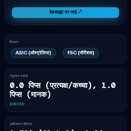
वेबसाइट पर जाएं ↗
नियमन
ASIC (ऑस्ट्रेलिया)
FSC (मॉरीशस)
न्यूनतम स्प्रेड
0.0 पिप्स (प्रत्यक्ष/कच्चा), 1.0
पिप्स (मानक)
EUR/USD
अधिकतम लीवरेज