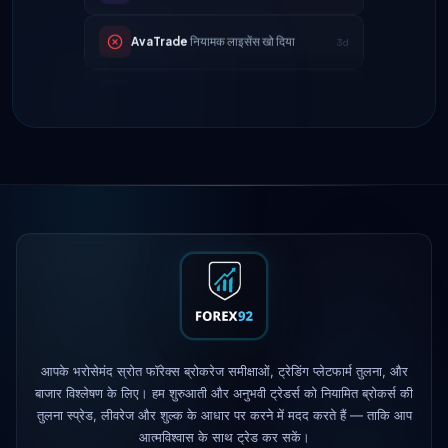
Tickmill
निकासी गति अब 24 घंटे
4d
IC Markets
EUR/USD स्प्रेड कम हुआ →
2h
0.1 पिप्स
Exness
लॉन्च किया गया
5h
XM
लीवरेज नीति बदली
1d
FP Markets
— नए ज़ीरो-कमीशन खाते
1d
AvaTrade
नियामक लाइसेंस खो दिया
3d
आपके भरोसेमंद स्रोत फॉरेक्स ब्रोकरेज समीक्षाओं, ट्रेडिंग प्लेटफार्म तुलना, और
Tickmill
निकासी गति अब 24 घंटे
4d
बाजार विश्लेषण के लिए। हम शुरुआती और अनुभवी ट्रेडर्स को नियामित ब्रोकर्स की
तुलना स्प्रेड, लीवरेज और शुल्क के आधार पर करने में मदद करते हैं — ताकि आप
आत्मविश्वास के साथ ट्रेड कर सकें।