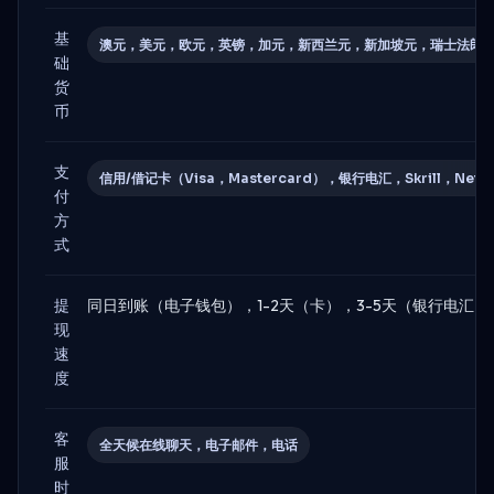
基
澳元，美元，欧元，英镑，加元，新西兰元，新加坡元，瑞士法郎
础
货
币
支
信用/借记卡（Visa，Mastercard），银行电汇，Skrill，Nete
付
方
式
提
同日到账（电子钱包），1-2天（卡），3-5天（银行电汇）
现
速
度
客
全天候在线聊天，电子邮件，电话
服
时