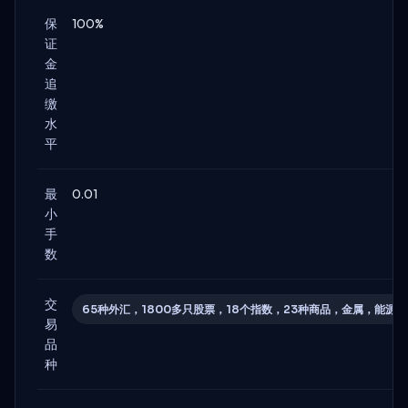
保
100%
证
金
追
缴
水
平
最
0.01
小
手
数
交
65种外汇，1800多只股票，18个指数，23种商品，金属，能源
易
品
种