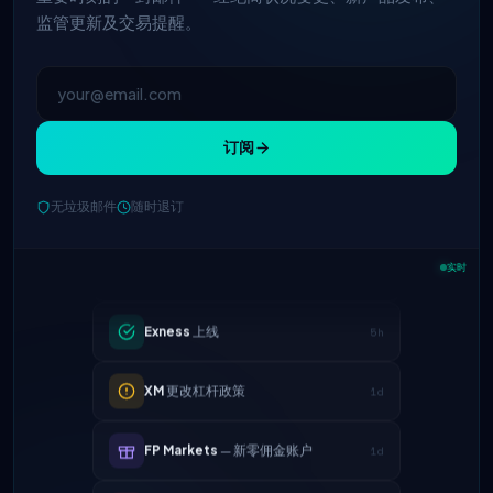
监管更新及交易提醒。
订阅
无垃圾邮件
随时退订
IC Markets
降低EUR/USD点差 → 0.1
2h
点
实时
Exness
上线
5h
XM
更改杠杆政策
1d
FP Markets
— 新零佣金账户
1d
AvaTrade
失去监管牌照
3d