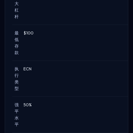
大
杠
杆
最
$100
低
存
款
执
ECN
行
类
型
强
50%
平
水
平