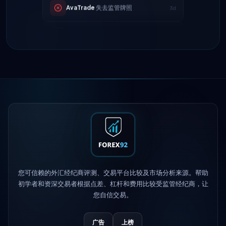
Tickmill
提现速度现为24小时
4d
IC Markets
降低EUR/USD点差 → 0.1
2h
点
Exness
上线
5h
XM
更改杠杆政策
1d
FP Markets
— 新零佣金账户
1d
AvaTrade
失去监管牌照
3d
您可信赖的外汇经纪商评测、交易平台比较及市场分析来源。帮助
Tickmill
提现速度现为24小时
4d
初学者和资深交易者根据点差、杠杆和费用比较受监管经纪商，让
您自信交易。
广告
上榜