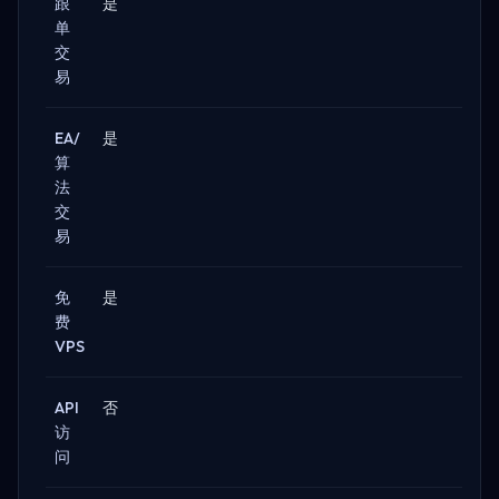
跟
是
单
交
易
EA/
是
算
法
交
易
免
是
费
VPS
API
否
访
问