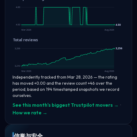
4.60
4.50
4.50
Mar 2026
Aug 2026
Total reviews
3,256
3,256
3,210
Mar 2026
Aug 2026
Independently tracked from Mar 28, 2026 — the rating
has moved +0.00 and the review count +46 over the
period, based on 194 timestamped snapshots we record
ourselves.
See this month's biggest Trustpilot movers →
·
How we rate →
信誉与安全