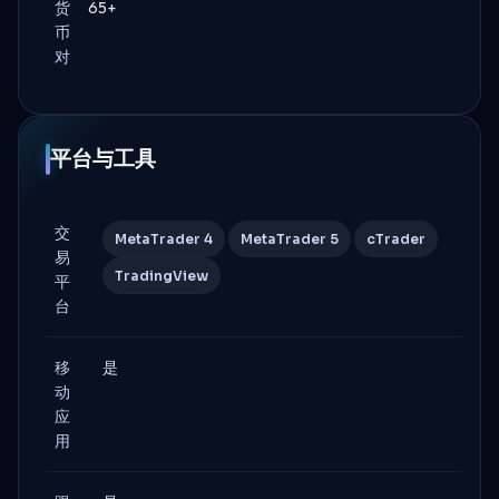
货
65+
币
对
平台与工具
交
MetaTrader 4
MetaTrader 5
cTrader
易
TradingView
平
台
移
是
动
应
用