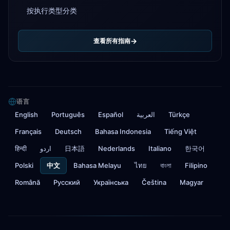
按执行类型分类
查看所有指南
语言
English
Português
Español
العربية
Türkçe
Français
Deutsch
Bahasa Indonesia
Tiếng Việt
हिन्दी
اردو
日本語
Nederlands
Italiano
한국어
Polski
中文
Bahasa Melayu
ไทย
বাংলা
Filipino
Română
Русский
Українська
Čeština
Magyar