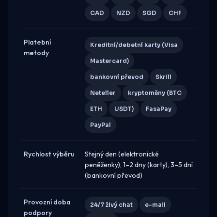
CAD
NZD
SGD
CHF
Platební
Kreditní/debetní karty (Visa
metody
Mastercard)
bankovní převod
Skrill
Neteller
kryptoměny (BTC
ETH
USDT)
FasaPay
PayPal
Rychlost výběru
Stejný den (elektronické
peněženky), 1–2 dny (karty), 3–5 dní
(bankovní převod)
Provozní doba
24/7 živý chat
e-mail
podpory