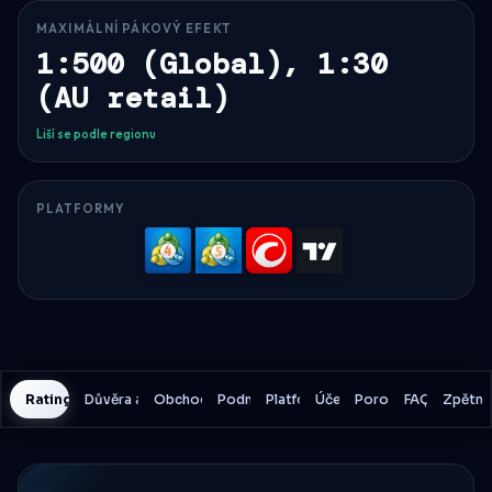
MAXIMÁLNÍ PÁKOVÝ EFEKT
1:500 (Global), 1:30
(AU retail)
Liší se podle regionu
PLATFORMY
MetaTrader
MetaTrader
cTrader
TradingV
4
5
Rating History
Důvěra a bezpečnost
Obchodní náklady
Podmínky
Platformy
Účet
Porovnání
FAQ
Zpětná