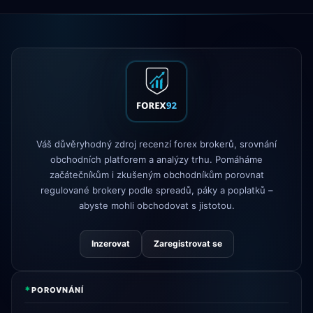
XM
změněna politika pákového
1d
efektu
FP Markets
— nové účty bez provizí
1d
AvaTrade
ztráta regulační licence
3d
Tickmill
rychlost výběru nyní 24
4d
Váš důvěryhodný zdroj recenzí forex brokerů, srovnání
hodin
obchodních platforem a analýzy trhu. Pomáháme
začátečníkům i zkušeným obchodníkům porovnat
regulované brokery podle spreadů, páky a poplatků –
abyste mohli obchodovat s jistotou.
Inzerovat
Zaregistrovat se
*
POROVNÁNÍ