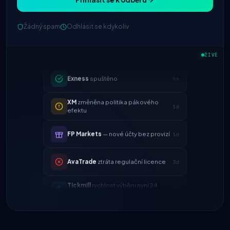
IC Markets
snížený spread
Žádný spam
Odhlásit se kdykoliv
2h
EUR/USD → 0,1 pipu
Exness
spuštěno
5h
ŽIVĚ
XM
změněna politika pákového
1d
efektu
FP Markets
— nové účty bez provizí
1d
AvaTrade
ztráta regulační licence
3d
Tickmill
rychlost výběru nyní 24
4d
hodin
IC Markets
snížený spread
2h
EUR/USD → 0,1 pipu
Exness
spuštěno
5h