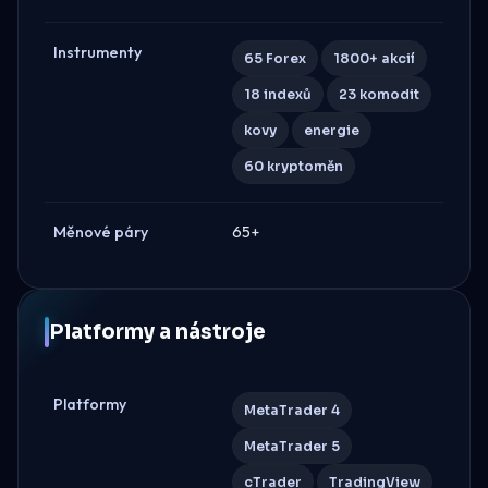
Instrumenty
65 Forex
1800+ akcií
18 indexů
23 komodit
kovy
energie
60 kryptoměn
Měnové páry
65+
Platformy a nástroje
Platformy
MetaTrader 4
MetaTrader 5
cTrader
TradingView