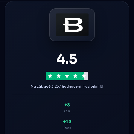
4.5
Na základě 3,257 hodnocení Trustpilot
+3
(7d)
+13
(30d)