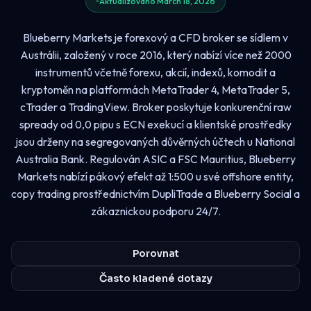
Aktualizováno March 18, 2026
Blueberry Markets je forexový a CFD broker se sídlem v
Austrálii, založený v roce 2016, který nabízí více než 2000
instrumentů včetně forexu, akcií, indexů, komodit a
kryptoměn na platformách MetaTrader 4, MetaTrader 5,
cTrader a TradingView. Broker poskytuje konkurenční raw
spready od 0,0 pipu s ECN exekucí a klientské prostředky
jsou drženy na segregovaných důvěrných účtech u National
Australia Bank. Regulován ASIC a FSC Mauritius, Blueberry
Markets nabízí pákový efekt až 1:500 u své offshore entity,
copy trading prostřednictvím DupliTrade a Blueberry Social a
zákaznickou podporu 24/7.
Porovnat
Často kladené dotazy