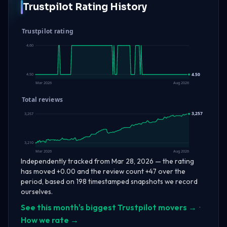
Trustpilot Rating History
Trustpilot rating
4.60
4.50
4.50
Mar 2026
Aug 2026
Total reviews
3,257
3,257
3,210
Mar 2026
Aug 2026
Independently tracked from Mar 28, 2026 — the rating
has moved +0.00 and the review count +47 over the
period, based on 198 timestamped snapshots we record
ourselves.
See this month's biggest Trustpilot movers →
·
How we rate →