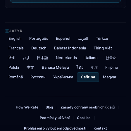
JAZYK
English
Português
Español
العربية
Türkçe
Français
Deutsch
Bahasa Indonesia
Tiếng Việt
हिन्दी
اردو
日本語
Nederlands
Italiano
한국어
Polski
中文
Bahasa Melayu
ไทย
বাংলা
Filipino
Română
Русский
Українська
Čeština
Magyar
How We Rate
Blog
Zásady ochrany osobních údajů
|
|
|
Podmínky užívání
Cookies
|
|
Prohlášení o vyloučení odpovědnosti
Kontakt
|