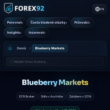
CS
Porovnat
Často kladené otázky
Průvodci
v
v
v
Insights
Inzerovat
v
v
Domů
Blueberry Markets
Blueberry Markets
ECN Broker
Sídlo v Austrálie
Založeno v 2016