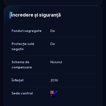
Încredere și siguranță
Fonduri segregate
Da
Protecție sold
Da
negativ
Schema de
Niciunul
compensare
Înființat
2016
Sediu central
Australia