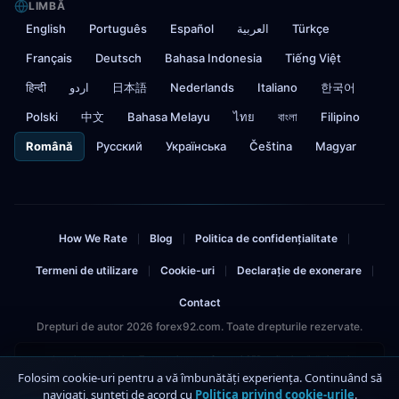
LIMBĂ
English
Português
Español
العربية
Türkçe
Français
Deutsch
Bahasa Indonesia
Tiếng Việt
हिन्दी
اردو
日本語
Nederlands
Italiano
한국어
Polski
中文
Bahasa Melayu
ไทย
বাংলা
Filipino
Română
Русский
Українська
Čeština
Magyar
How We Rate
Blog
Politica de confidențialitate
|
|
|
Termeni de utilizare
Cookie-uri
Declarație de exonerare
|
|
|
Contact
Drepturi de autor 2026 forex92.com. Toate drepturile rezervate.
Avertisment de risc: Tranzacționarea forex și CFD-urilor implică riscuri
semnificative și poate duce la pierderea capitalului investit. Nu ar trebui să
Folosim cookie-uri pentru a vă îmbunătăți experiența. Continuând să
investiți mai mult decât vă puteți permite să pierdeți. Acest site conține linkuri
navigați, sunteți de acord cu
Politica privind cookie-urile
.
4