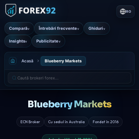
RO
Compară
Întrebări frecvente
Ghiduri
v
v
v
Insights
Publicitate
v
v
Acasă
Blueberry Markets
Blueberry Markets
ECN Broker
Cu sediul în Australia
Fondat în 2016