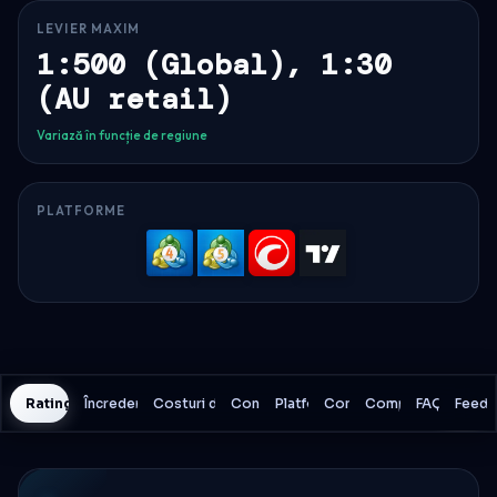
LEVIER MAXIM
1:500 (Global), 1:30
(AU retail)
Variază în funcție de regiune
PLATFORME
MetaTrader
MetaTrader
cTrader
TradingV
4
5
Rating History
Încredere și siguranță
Costuri de tranzacționare
Condiții
Platforme
Cont
Comparare
FAQ
Feedb