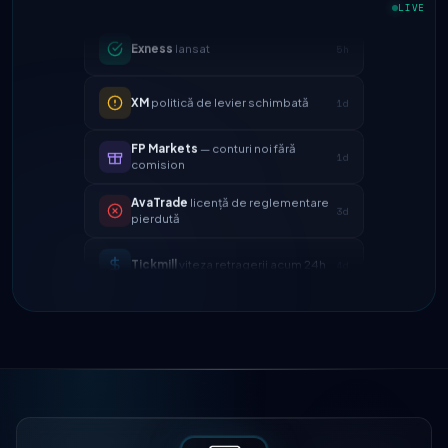
LIVE
XM
politică de levier schimbată
1d
FP Markets
— conturi noi fără
1d
comision
AvaTrade
licență de reglementare
3d
pierdută
Tickmill
viteza retragerii acum 24h
4d
IC Markets
spread EUR/USD redus
2h
→ 0.1 pips
Exness
lansat
5h
XM
politică de levier schimbată
1d
FP Markets
— conturi noi fără
1d
comision