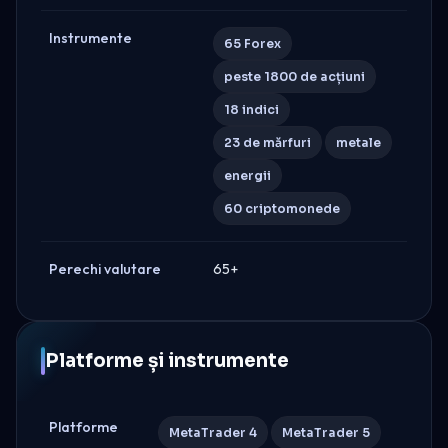
Instrumente
65 Forex
peste 1800 de acțiuni
18 indici
23 de mărfuri
metale
energii
60 criptomonede
Perechi valutare
65+
Platforme și instrumente
Platforme
MetaTrader 4
MetaTrader 5