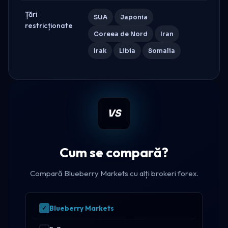
Țări
SUA
Japonia
restricționate
Coreea de Nord
Iran
Irak
Libia
Somalia
VS
Cum se compară?
Compară Blueberry Markets cu alți brokeri forex.
Blueberry Markets