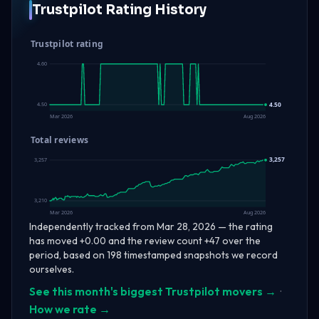
Trustpilot Rating History
Trustpilot rating
4.60
4.50
4.50
Mar 2026
Aug 2026
Total reviews
3,257
3,257
3,210
Mar 2026
Aug 2026
Independently tracked from Mar 28, 2026 — the rating
has moved +0.00 and the review count +47 over the
period, based on 198 timestamped snapshots we record
ourselves.
See this month's biggest Trustpilot movers →
·
How we rate →