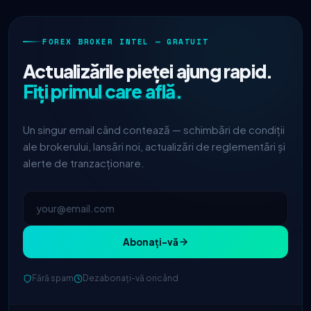
FOREX BROKER INTEL — GRATUIT
Actualizările pieței ajung rapid.
Fiți primul care află.
Un singur email când contează — schimbări de condiții
ale brokerului, lansări noi, actualizări de reglementări și
alerte de tranzacționare.
Abonați-vă
IC Markets
spread EUR/USD redus
2h
Fără spam
Dezabonați-vă oricând
→ 0.1 pips
Exness
lansat
5h