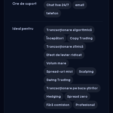
Ore de suport
Chat live 24/7
email
telefon
Ideal pentru
Tranzacționare algoritmică
Începători
Copy Trading
Tranzacționare zilnică
Efect de levier ridicat
Volum mare
Spread-uri mici
Scalping
Swing Trading
Tranzacționare pe baza știrilor
Hedging
Spread zero
Fără comision
Profesional