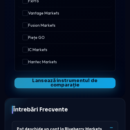
FxPro
Vantage Markets
Fusion Markets
Piețe GO
IC Markets
Hantec Markets
Lansează instrumentul de
comparație
Întrebări Frecvente
Pot deschide un cont la Blueberry Markets