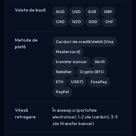
Valute de bază
AUD
USD
EUR
GBP
CAD
NZD
SGD
CHF
Metode de
Carduri de credit/debit (Visa
plată
Mastercard)
transfer bancar
Skrill
Neteller
Crypto (BTC
ETH
USDT)
FasaPay
PayPal
Viteză
În aceeași zi (portofele
retragere
electronice), 1-2 zile (carduri), 3-5
zile (transfer bancar)