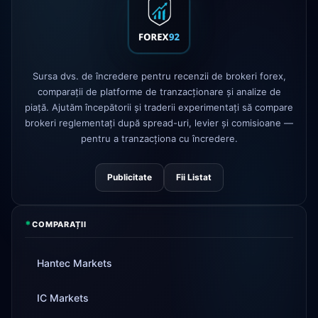
AvaTrade
licență de reglementare
3d
pierdută
Tickmill
viteza retragerii acum 24h
4d
Sursa dvs. de încredere pentru recenzii de brokeri forex,
comparații de platforme de tranzacționare și analize de
piață. Ajutăm începătorii și traderii experimentați să compare
brokeri reglementați după spread-uri, levier și comisioane —
pentru a tranzacționa cu încredere.
Publicitate
Fii Listat
*
COMPARAȚII
Hantec Markets
IC Markets