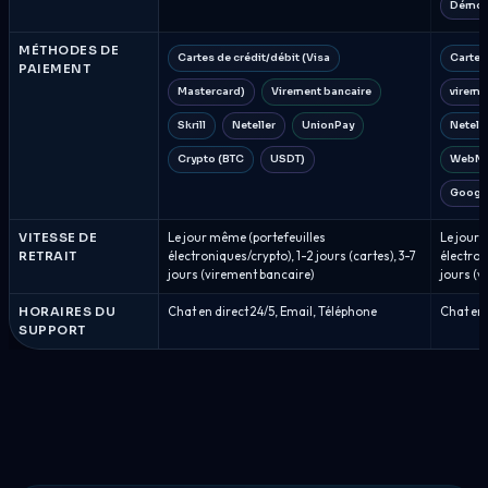
Démo
MÉTHODES DE
Cartes de crédit/débit (Visa
Cartes
PAIEMENT
Mastercard)
Virement bancaire
vireme
Skrill
Neteller
UnionPay
Netelle
Crypto (BTC
USDT)
WebMo
Google
VITESSE DE
Le jour même (portefeuilles
Le jour 
RETRAIT
électroniques/crypto), 1-2 jours (cartes), 3-7
électroni
jours (virement bancaire)
jours (v
HORAIRES DU
Chat en direct 24/5, Email, Téléphone
Chat en 
SUPPORT