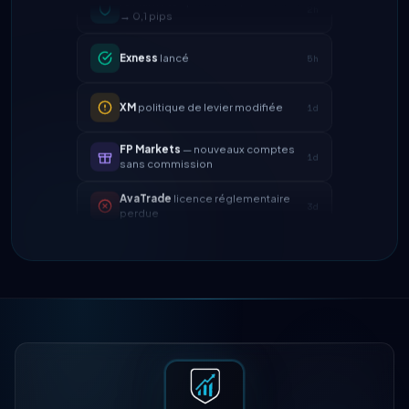
Exness
lancé
5h
XM
politique de levier modifiée
1d
FP Markets
— nouveaux comptes
1d
sans commission
AvaTrade
licence réglementaire
3d
perdue
Tickmill
vitesse de retrait
4d
désormais 24h
IC Markets
spread EUR/USD réduit
2h
→ 0,1 pips
Exness
lancé
5h
XM
politique de levier modifiée
1d