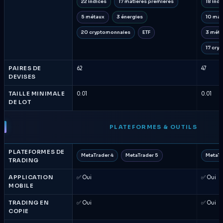
22 indices
17 matières premières
18 indi
5 métaux
3 énergies
10 mat
20 cryptomonnaies
ETF
3 mét
17 cry
PAIRES DE
62
47
DEVISES
TAILLE MINIMALE
0.01
0.01
DE LOT
PLATEFORMES & OUTILS
PLATEFORMES DE
MetaTrader 4
MetaTrader 5
MetaTr
TRADING
APPLICATION
✅ Oui
✅ Oui
MOBILE
TRADING EN
✅ Oui
✅ Oui
COPIE