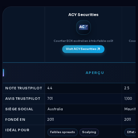
ACY Securities
Courtier ECN australien à très faible coût
Court
e
Visit ACY Securities
ACY
Securities
APERÇU
vs
FXTM
NOTE TRUSTPILOT
4.4
2.5
-
Comparaison
AVIS TRUSTPILOT
701
1,100
des
SIÈGE SOCIAL
Australia
Mauriti
courtiers
Août
FONDÉ EN
2011
2011
2026
IDÉAL POUR
Faibles spreads
Scalping
Effet d