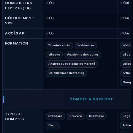
CONSEILLERS
✅ Oui
✅ Oui
EXPERTS (EA)
HÉBERGEMENT
✅ Oui
✅ Oui
VPS
ACCÈS API
✅ Oui
✅ Oui
FORMATION
Tutoriels vidéo
Webinaires
Webina
eBooks
Académie de trading
eBook
Analyse quotidienne du marché
Guides
Calculatrices de trading
Article
Compt
COMPTE & SUPPORT
TYPES DE
Standard
ProZero
Islamique
Edge
COMPTES
Démo
Advant