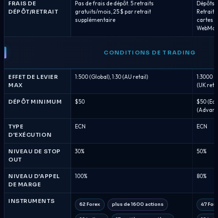
FRAIS DE
Pas de frais de dépôt. 5 retraits
Dépôts g
DÉPÔT/RETRAIT
gratuits/mois, 25 $ par retrait
Retraits
supplémentaire
cartes 2
WebMone
CONDITIONS DE TRADING
EFFET DE LEVIER
1:500 (Global), 1:30 (AU retail)
1:3000 (
MAX
(UK retai
DÉPÔT MINIMUM
$50
$50 (Edg
(Advant
TYPE
ECN
ECN
D'EXÉCUTION
NIVEAU DE STOP
30%
50%
OUT
NIVEAU D'APPEL
100%
80%
DE MARGE
INSTRUMENTS
62 Forex
plus de 1600 actions
47 For