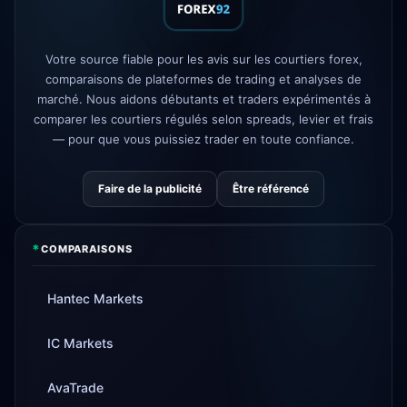
FP Markets
— nouveaux comptes
1d
sans commission
Votre source fiable pour les avis sur les courtiers forex,
AvaTrade
licence réglementaire
3d
comparaisons de plateformes de trading et analyses de
perdue
marché. Nous aidons débutants et traders expérimentés à
Tickmill
vitesse de retrait
comparer les courtiers régulés selon spreads, levier et frais
4d
désormais 24h
— pour que vous puissiez trader en toute confiance.
Faire de la publicité
Être référencé
*
COMPARAISONS
Hantec Markets
IC Markets
AvaTrade