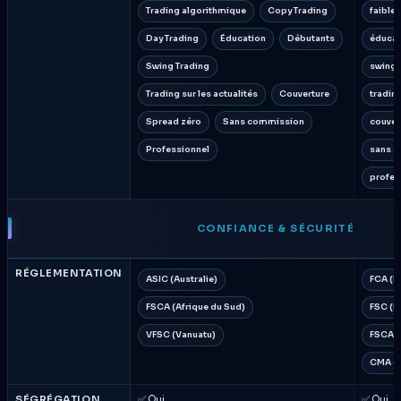
Trading algorithmique
Copy Trading
faible
Day Trading
Éducation
Débutants
éducat
Swing Trading
swing 
Trading sur les actualités
Couverture
trading
Spread zéro
Sans commission
couver
Professionnel
sans 
profes
CONFIANCE & SÉCURITÉ
RÉGLEMENTATION
ASIC (Australie)
FCA (
FSCA (Afrique du Sud)
FSC (M
VFSC (Vanuatu)
FSCA (
CMA (K
SÉGRÉGATION
✅ Oui
✅ Oui