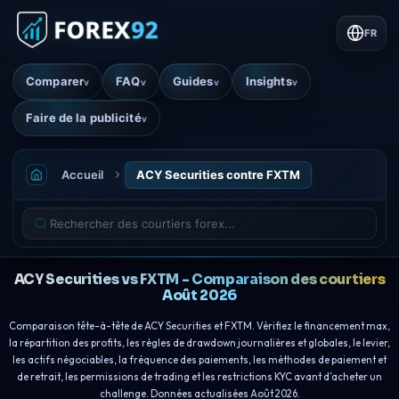
FR
Comparer
FAQ
Guides
Insights
v
v
v
v
Faire de la publicité
v
Accueil
ACY Securities contre FXTM
ACY Securities vs FXTM - Comparaison des courtiers
Août 2026
Comparaison tête-à-tête de ACY Securities et FXTM. Vérifiez le financement max,
la répartition des profits, les règles de drawdown journalières et globales, le levier,
les actifs négociables, la fréquence des paiements, les méthodes de paiement et
de retrait, les permissions de trading et les restrictions KYC avant d’acheter un
challenge. Données actualisées Août 2026.