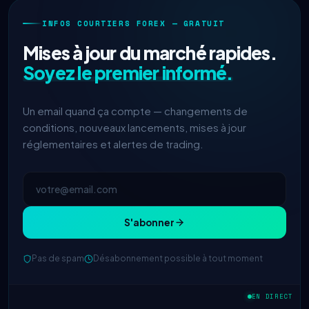
INFOS COURTIERS FOREX — GRATUIT
Mises à jour du marché rapides.
Soyez le premier informé.
Un email quand ça compte — changements de
conditions, nouveaux lancements, mises à jour
réglementaires et alertes de trading.
S'abonner
Pas de spam
Désabonnement possible à tout moment
EN DIRECT
IC Markets
spread EUR/USD réduit
2h
→ 0,1 pips