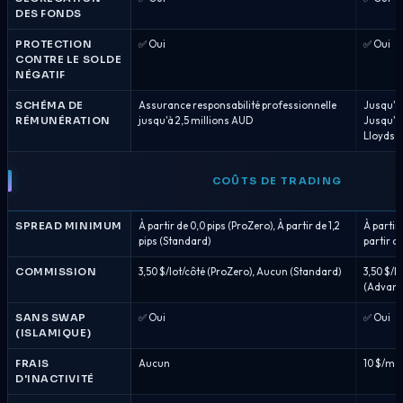
DES FONDS
PROTECTION
✅ Oui
✅ Oui
CONTRE LE SOLDE
NÉGATIF
SCHÉMA DE
Assurance responsabilité professionnelle
Jusqu'à
RÉMUNÉRATION
jusqu'à 2,5 millions AUD
Jusqu'à
Lloyds (
COÛTS DE TRADING
SPREAD MINIMUM
À partir de 0,0 pips (ProZero), À partir de 1,2
À partir
pips (Standard)
partir d
COMMISSION
3,50 $/lot/côté (ProZero), Aucun (Standard)
3,50 $/l
(Advant
SANS SWAP
✅ Oui
✅ Oui
(ISLAMIQUE)
FRAIS
Aucun
10 $/moi
D'INACTIVITÉ