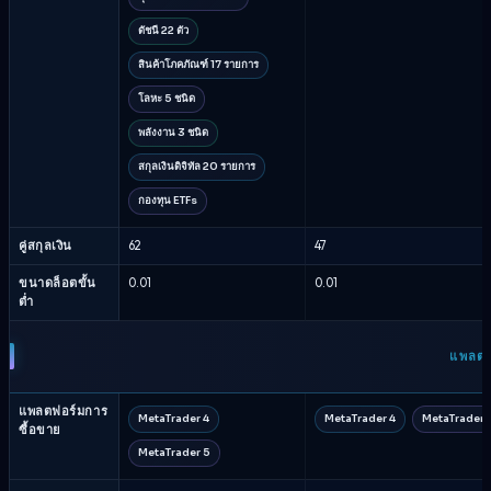
ดัชนี 22 ตัว
สินค้าโภคภัณฑ์ 17 รายการ
โลหะ 5 ชนิด
พลังงาน 3 ชนิด
สกุลเงินดิจิทัล 20 รายการ
กองทุน ETFs
คู่สกุลเงิน
62
47
ขนาดล็อตขั้น
0.01
0.01
ต่ำ
แพลตฟอ
แพลตฟอร์มการ
MetaTrader 4
MetaTrader 4
MetaTrader 
ซื้อขาย
MetaTrader 5