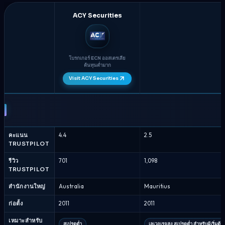
ACY Securities
โบรกเกอร์ ECN ออสเตรเลีย
ต้นทุนต่ำมาก
Visit ACY Securities
ACY
Securities
กับ
FXTM
คะแนน
4.4
2.5
-
TRUSTPILOT
การ
เปรียบ
รีวิว
701
1,098
TRUSTPILOT
เทียบ
บร็
สำนักงานใหญ่
Australia
Mauritius
อก
เกอร์
ก่อตั้ง
2011
2011
สิงหาคม
เหมาะสำหรับ
2026
สเปรดต่ำ
เลเวอเรจสูง สเปรดต่ำ สำหรับผู้เริ่ม