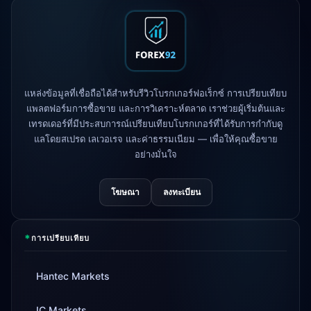
XM
เปลี่ยนนโยบายเลเวอเรจ
1d
FP Markets
— บัญชีใหม่ไม่มีค่า
1d
คอมมิชชั่น
แหล่งข้อมูลที่เชื่อถือได้สำหรับรีวิวโบรกเกอร์ฟอเร็กซ์ การเปรียบเทียบ
AvaTrade
สูญเสียใบอนุญาตกำกับดูแล
3d
แพลตฟอร์มการซื้อขาย และการวิเคราะห์ตลาด เราช่วยผู้เริ่มต้นและ
เทรดเดอร์ที่มีประสบการณ์เปรียบเทียบโบรกเกอร์ที่ได้รับการกำกับดู
Tickmill
ความเร็วถอนเงินเป็น 24 ชั่วโมง
แลโดยสเปรด เลเวอเรจ และค่าธรรมเนียม — เพื่อให้คุณซื้อขาย
4d
แล้ว
อย่างมั่นใจ
โฆษณา
ลงทะเบียน
*
การเปรียบเทียบ
Hantec Markets
IC Markets