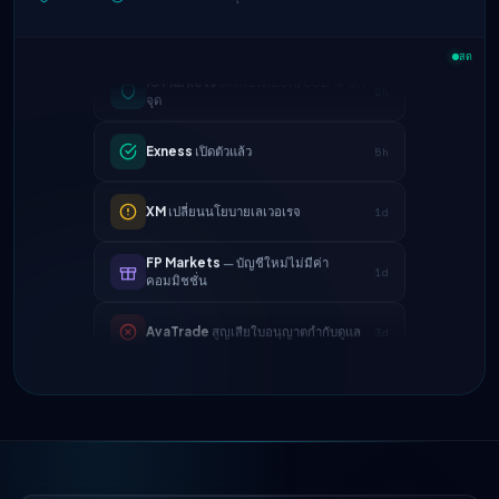
สด
IC Markets
ลดสเปรด EUR/USD → 0.1
2h
จุด
Exness
เปิดตัวแล้ว
5h
XM
เปลี่ยนนโยบายเลเวอเรจ
1d
FP Markets
— บัญชีใหม่ไม่มีค่า
1d
คอมมิชชั่น
AvaTrade
สูญเสียใบอนุญาตกำกับดูแล
3d
Tickmill
ความเร็วถอนเงินเป็น 24 ชั่วโมง
4d
แล้ว
IC Markets
ลดสเปรด EUR/USD → 0.1
2h
จุด
Exness
เปิดตัวแล้ว
5h