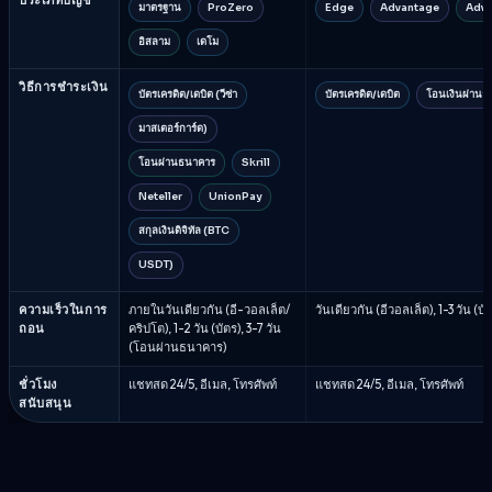
มาตรฐาน
ProZero
Edge
Advantage
Adva
อิสลาม
เดโม
วิธีการชำระเงิน
บัตรเครดิต/เดบิต (วีซ่า
บัตรเครดิต/เดบิต
โอนเงินผ่านธ
มาสเตอร์การ์ด)
โอนผ่านธนาคาร
Skrill
Neteller
UnionPay
สกุลเงินดิจิทัล (BTC
USDT)
ความเร็วในการ
ภายในวันเดียวกัน (อี-วอลเล็ต/
วันเดียวกัน (อีวอลเล็ต), 1-3 วัน (
ถอน
คริปโต), 1-2 วัน (บัตร), 3-7 วัน
(โอนผ่านธนาคาร)
ชั่วโมง
แชทสด 24/5, อีเมล, โทรศัพท์
แชทสด 24/5, อีเมล, โทรศัพท์
สนับสนุน