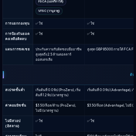
FSCA (แอฟริกาใต้)
VFSC (วานูอาตู)
การแยกกองทุน
✅ ใช่
✅ ใช่
การป้องกันยอด
✅ ใช่
✅ ใช่
คงเหลือติดลบ
แผนการชดเชย
ประกันความรับผิดชอบมืออาชีพ
สูงสุด GBP 85000 ภายใต้ FCA FS
สูงสุดถึง 2.5 ล้านดอลลาร์
ออสเตรเลีย
ต้น
สเปรดขั้นต่ำ
เริ่มต้นที่ 0.0 พิป (ProZero), เริ่ม
เริ่มต้นที่ 0.0 พิป (Advantage), เร
ต้นที่ 1.2 พิป (มาตรฐาน)
ค่าคอมมิชชั่น
$3.50/ล็อต/ด้าน (ProZero),
$3.50/ล็อต (Advantage), ไม่มี (
ไม่มี (มาตรฐาน)
ไม่มีสวอป
✅ ใช่
✅ ใช่
(อิสลาม)