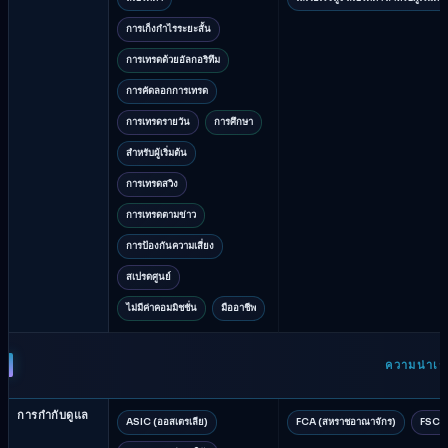
การเก็งกำไรระยะสั้น
การเทรดด้วยอัลกอริทึม
การคัดลอกการเทรด
การเทรดรายวัน
การศึกษา
สำหรับผู้เริ่มต้น
การเทรดสวิง
การเทรดตามข่าว
การป้องกันความเสี่ยง
สเปรดศูนย์
ไม่มีค่าคอมมิชชั่น
มืออาชีพ
ความน่าเช
การกำกับดูแล
ASIC (ออสเตรเลีย)
FCA (สหราชอาณาจักร)
FSC (ม