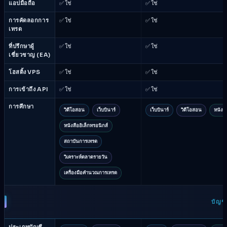
แอปมือถือ
✅ ใช่
✅ ใช่
การคัดลอกการ
✅ ใช่
✅ ใช่
เทรด
ที่ปรึกษาผู้
✅ ใช่
✅ ใช่
เชี่ยวชาญ (EA)
โฮสติ้ง VPS
✅ ใช่
✅ ใช่
การเข้าถึง API
✅ ใช่
✅ ใช่
การศึกษา
วิดีโอสอน
เว็บบินาร์
เว็บบินาร์
วิดีโอสอน
หนังสื
หนังสืออิเล็กทรอนิกส์
สถาบันการเทรด
วิเคราะห์ตลาดรายวัน
เครื่องมือคำนวณการเทรด
บัญช
ประเภทบัญชี