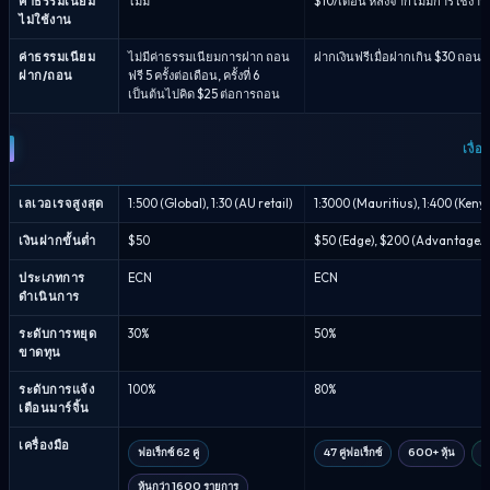
ค่าธรรมเนียม
ไม่มี
$10/เดือน หลังจากไม่มีการใช้งาน 
ไม่ใช้งาน
ค่าธรรมเนียม
ไม่มีค่าธรรมเนียมการฝาก ถอน
ฝากเงินฟรีเมื่อฝากเกิน $30 ถอน
ฝาก/ถอน
ฟรี 5 ครั้งต่อเดือน, ครั้งที่ 6
เป็นต้นไปคิด $25 ต่อการถอน
เงื่
เลเวอเรจสูงสุด
1:500 (Global), 1:30 (AU retail)
1:3000 (Mauritius), 1:400 (Kenya)
เงินฝากขั้นต่ำ
$50
$50 (Edge), $200 (Advantage/
ประเภทการ
ECN
ECN
ดำเนินการ
ระดับการหยุด
30%
50%
ขาดทุน
ระดับการแจ้ง
100%
80%
เตือนมาร์จิ้น
เครื่องมือ
ฟอเร็กซ์ 62 คู่
47 คู่ฟอเร็กซ์
600+ หุ้น
18
หุ้นกว่า 1600 รายการ