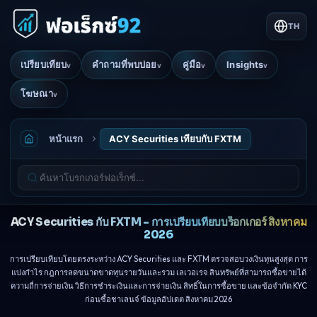
TH
เปรียบเทียบ
คำถามที่พบบ่อย
คู่มือ
Insights
v
v
v
v
โฆษณา
v
หน้าแรก
ACY Securities เทียบกับ FXTM
ACY Securities กับ FXTM - การเปรียบเทียบบร็อกเกอร์ สิงหาคม
2026
การเปรียบเทียบโดยตรงระหว่าง ACY Securities และ FXTM ตรวจสอบวงเงินทุนสูงสุด การ
แบ่งกำไร กฎการลดขนาดขาดทุนรายวันและรวม เลเวอเรจ สินทรัพย์ที่สามารถซื้อขายได้
ความถี่การจ่ายเงิน วิธีการชำระเงินและการจ่ายเงิน สิทธิ์ในการซื้อขาย และข้อจำกัด KYC
ก่อนซื้อชาเลนจ์ ข้อมูลอัปเดต สิงหาคม 2026