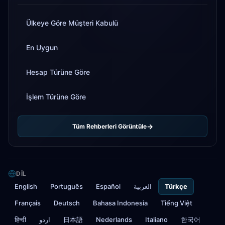
Ülkeye Göre Müşteri Kabulü
En Uygun
Hesap Türüne Göre
İşlem Türüne Göre
Tüm Rehberleri Görüntüle
DIL
English
Português
Español
العربية
Türkçe
Français
Deutsch
Bahasa Indonesia
Tiếng Việt
हिन्दी
اردو
日本語
Nederlands
Italiano
한국어