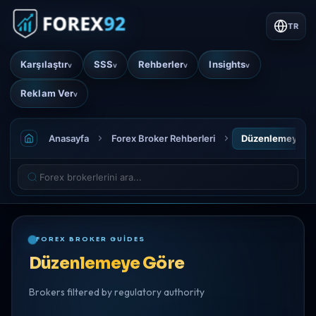
TR
Karşılaştır
SSS
Rehberler
Insights
v
v
v
v
Reklam Ver
v
Anasayfa
Forex Broker Rehberleri
Düzenlemeye G
FOREX BROKER GUIDES
Düzenlemeye Göre
Brokers filtered by regulatory authority