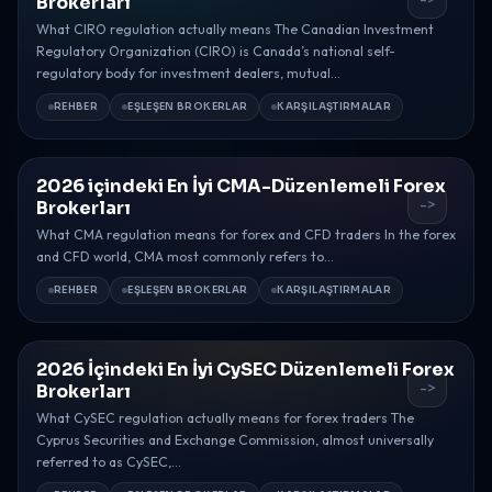
Brokerları
What CIRO regulation actually means The Canadian Investment
Regulatory Organization (CIRO) is Canada’s national self-
regulatory body for investment dealers, mutual...
REHBER
EŞLEŞEN BROKERLAR
KARŞILAŞTIRMALAR
2026 içindeki En İyi CMA-Düzenlemeli Forex
->
Brokerları
What CMA regulation means for forex and CFD traders In the forex
and CFD world, CMA most commonly refers to...
REHBER
EŞLEŞEN BROKERLAR
KARŞILAŞTIRMALAR
2026 İçindeki En İyi CySEC Düzenlemeli Forex
->
Brokerları
What CySEC regulation actually means for forex traders The
Cyprus Securities and Exchange Commission, almost universally
referred to as CySEC,...