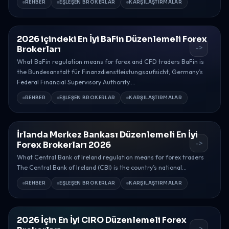
REHBER
EŞLEŞEN BROKERLAR
KARŞILAŞTIRMALAR
2026 içindeki En İyi BaFin Düzenlemeli Forex
->
Brokerları
What BaFin regulation means for forex and CFD traders BaFin is
the Bundesanstalt für Finanzdienstleistungsaufsicht, Germany’s
Federal Financial Supervisory Authority....
REHBER
EŞLEŞEN BROKERLAR
KARŞILAŞTIRMALAR
İrlanda Merkez Bankası Düzenlemeli En İyi
->
Forex Brokerları 2026
What Central Bank of Ireland regulation means for forex traders
The Central Bank of Ireland (CBI) is the country’s national...
REHBER
EŞLEŞEN BROKERLAR
KARŞILAŞTIRMALAR
2026 İçin En İyi CIRO Düzenlemeli Forex
->