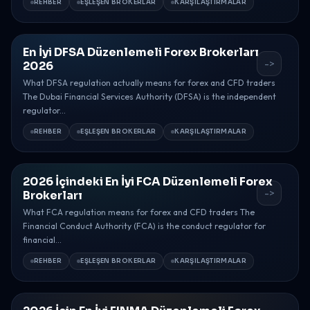
REHBER
EŞLEŞEN BROKERLAR
KARŞILAŞTIRMALAR
En İyi DFSA Düzenlemeli Forex Brokerları
->
2026
What DFSA regulation actually means for forex and CFD traders
The Dubai Financial Services Authority (DFSA) is the independent
regulator...
REHBER
EŞLEŞEN BROKERLAR
KARŞILAŞTIRMALAR
2026 İçindeki En İyi FCA Düzenlemeli Forex
->
Brokerları
What FCA regulation means for forex and CFD traders The
Financial Conduct Authority (FCA) is the conduct regulator for
financial...
REHBER
EŞLEŞEN BROKERLAR
KARŞILAŞTIRMALAR