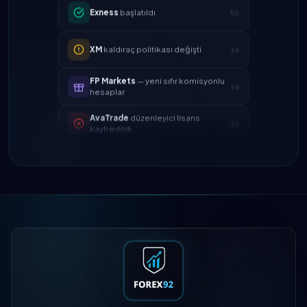
XM
kaldıraç politikası değişti
1d
FP Markets
— yeni sıfır komisyonlu
1d
hesaplar
AvaTrade
düzenleyici lisans
3d
kaybedildi
Tickmill
para çekme hızı artık 24
4d
saat
IC Markets
EUR/USD spreadi
2h
azaltıldı → 0.1 pip
Exness
başlatıldı
5h
XM
kaldıraç politikası değişti
1d
FP Markets
— yeni sıfır komisyonlu
1d
hesaplar