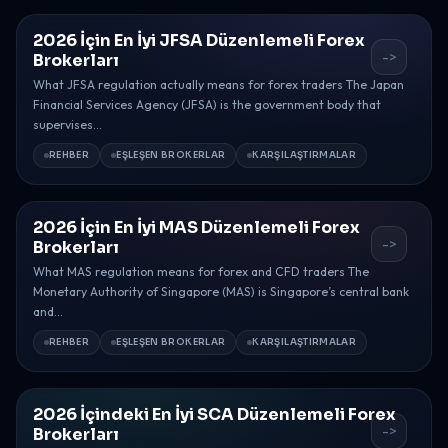
2026 İçin En İyi JFSA Düzenlemeli Forex
->
Brokerları
What JFSA regulation actually means for forex traders The Japan
Financial Services Agency (JFSA) is the government body that
supervises...
REHBER
EŞLEŞEN BROKERLAR
KARŞILAŞTIRMALAR
2026 İçin En İyi MAS Düzenlemeli Forex
->
Brokerları
What MAS regulation means for forex and CFD traders The
Monetary Authority of Singapore (MAS) is Singapore’s central bank
and...
REHBER
EŞLEŞEN BROKERLAR
KARŞILAŞTIRMALAR
2026 İçindeki En İyi SCA Düzenlemeli Forex
->
Brokerları