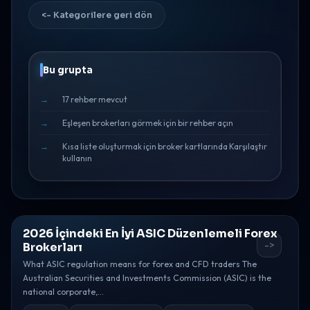
<- Kategorilere geri dön
Bu grupta
17 rehber mevcut
Eşleşen brokerları görmek için bir rehber açın
Kısa liste oluşturmak için broker kartlarında Karşılaştır
kullanın
2026 İçindeki En İyi ASIC Düzenlemeli Forex
->
Brokerları
What ASIC regulation means for forex and CFD traders The
Australian Securities and Investments Commission (ASIC) is the
national corporate,...