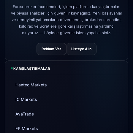
AvaTrade
düzenleyici lisans
3d
Forex broker incelemeleri, işlem platformu karşılaştırmaları
kaybedildi
ve piyasa analizleri için güvenilir kaynağınız. Yeni başlayanlar
Tickmill
para çekme hızı artık 24
ve deneyimli yatırımcıların düzenlenmiş brokerları spreadler,
4d
saat
kaldıraç ve ücretlere göre karşılaştırmasına yardımcı
oluyoruz — böylece güvenle işlem yapabilirsiniz.
Reklam Ver
Listeye Alın
*
KARŞILAŞTIRMALAR
Hantec Markets
IC Markets
AvaTrade
FP Markets