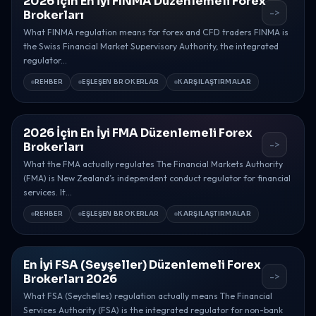
2026 İçin En İyi FINMA Düzenlemeli Forex
->
Brokerları
What FINMA regulation means for forex and CFD traders FINMA is
the Swiss Financial Market Supervisory Authority, the integrated
regulator...
REHBER
EŞLEŞEN BROKERLAR
KARŞILAŞTIRMALAR
2026 İçin En İyi FMA Düzenlemeli Forex
->
Brokerları
What the FMA actually regulates The Financial Markets Authority
(FMA) is New Zealand’s independent conduct regulator for financial
services. It...
REHBER
EŞLEŞEN BROKERLAR
KARŞILAŞTIRMALAR
En İyi FSA (Seyşeller) Düzenlemeli Forex
->
Brokerları 2026
What FSA (Seychelles) regulation actually means The Financial
Services Authority (FSA) is the integrated regulator for non-bank