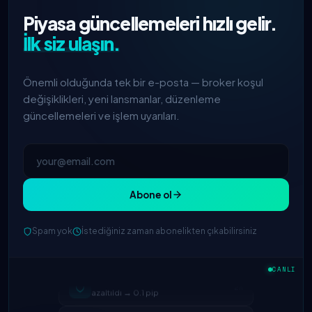
Piyasa güncellemeleri hızlı gelir.
İlk siz ulaşın.
Önemli olduğunda tek bir e-posta — broker koşul
değişiklikleri, yeni lansmanlar, düzenleme
güncellemeleri ve işlem uyarıları.
Abone ol
Spam yok
İstediğiniz zaman abonelikten çıkabilirsiniz
IC Markets
EUR/USD spreadi
2h
azaltıldı → 0.1 pip
CANLI
Exness
başlatıldı
5h