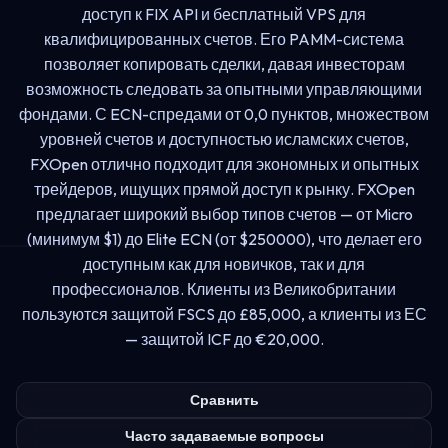
доступ к FIX API и бесплатный VPS для
квалифицированных счетов. Его PAMM-система
позволяет копировать сделки, давая инвесторам
возможность следовать за опытными управляющими
фондами. С ECN-спредами от 0,0 пунктов, множеством
уровней счетов и доступностью исламских счетов,
FXOpen отлично подходит для экономных и опытных
трейдеров, ищущих прямой доступ к рынку. FXOpen
предлагает широкий выбор типов счетов — от Micro
(минимум $1) до Elite ECN (от $250000), что делает его
доступным как для новичков, так и для
профессионалов. Клиенты из Великобритании
пользуются защитой FSCS до £85,000, а клиенты из ЕС
— защитой ICF до €20,000.
Сравнить
Часто задаваемые вопросы