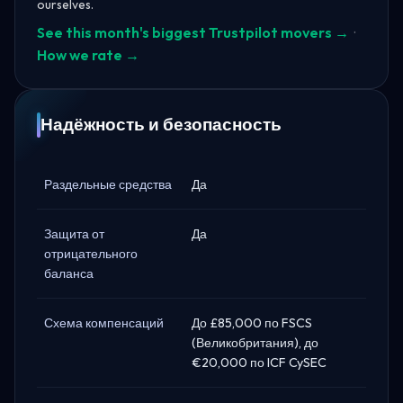
ourselves.
See this month's biggest Trustpilot movers →
·
How we rate →
Надёжность и безопасность
Раздельные средства
Да
Защита от
Да
отрицательного
баланса
Схема компенсаций
До £85,000 по FSCS
(Великобритания), до
€20,000 по ICF CySEC