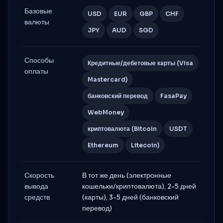
Базовые
USD
EUR
GBP
CHF
валюты
JPY
AUD
SGD
Способы
Кредитные/дебетовые карты (Visa
оплаты
Mastercard)
банковский перевод
FasaPay
WebMoney
криптовалюта (Bitcoin
USDT
Ethereum
Litecoin)
Скорость
В тот же день (электронные
вывода
кошельки/криптовалюта), 2-5 дней
средств
(карты), 3-5 дней (банковский
перевод)