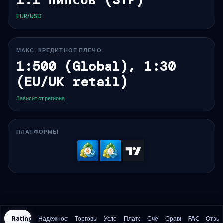
EUR/USD
МАКС. КРЕДИТНОЕ ПЛЕЧО
1:500 (Global), 1:30
(EU/UK retail)
Зависит от региона
ПЛАТФОРМЫ
MetaTrader
MetaTrader
TradingVi
4
5
Rating History
Надёжность и безопасность
Торговые издержки
Условия
Платформы
Счёт
Сравнение
FAQ
Отзы