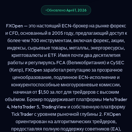
Обновлено April 1, 2026
FXOpen — это настоящий ECN-брокер на рынке форекс
и CFD, основанный в 2005 году, предлагающий доступ к
более чем 700 инструментам, включая форекс, акции,
индексы, сырьевые товары, металлы, энергоресурсы,
криптовалюты и ETF. Имея почти два десятилетия
работы и регулируясь FCA (Великобритания) и CySEC
(Кипр), FXOpen заработал репутацию за прозрачное
ценообразование, подлинное ECN-исполнение и
конкурентоспособные многоуровневые комиссии,
начиная от $1,50 за лот для трейдеров с высоким
объёмом. Брокер поддерживает платформы MetaTrader
4, MetaTrader 5, TradingView и собственную платформу
TickTrader с уровнем рыночной глубины 2. FXOpen
ориентирован на алгоритмических трейдеров,
предоставляя полную поддержку советников (EA),