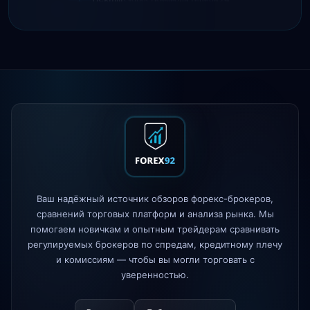
IC Markets
сниженный спред
2h
EUR/USD → 0.1 пункта
Exness
запущен
5h
XM
изменена политика кредитного
1d
плеча
FP Markets
— новые счета с
1d
нулевой комиссией
AvaTrade
потерял лицензию
3d
регулятора
Tickmill
скорость вывода теперь 24
4d
Ваш надёжный источник обзоров форекс-брокеров,
часа
сравнений торговых платформ и анализа рынка. Мы
помогаем новичкам и опытным трейдерам сравнивать
регулируемых брокеров по спредам, кредитному плечу
и комиссиям — чтобы вы могли торговать с
уверенностью.