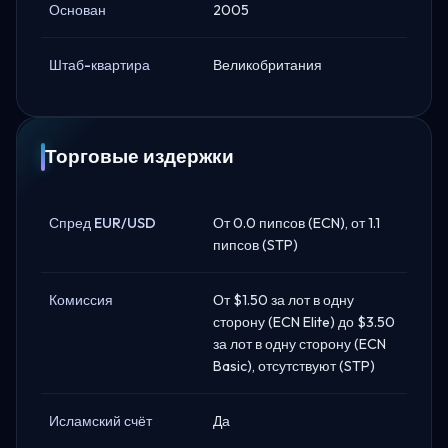
Основан
2005
Штаб-квартира
Великобритания
Торговые издержки
Спред EUR/USD
От 0.0 пипсов (ECN), от 1.1
пипсов (STP)
Комиссия
От $1.50 за лот в одну
сторону (ECN Elite) до $3.50
за лот в одну сторону (ECN
Basic), отсутствуют (STP)
Исламский счёт
Да