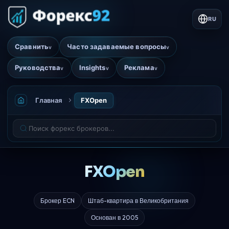
RU
Сравнить
Часто задаваемые вопросы
v
v
Руководства
Insights
Реклама
v
v
v
Главная
FXOpen
FXOpen
Брокер ECN
Штаб-квартира в Великобритания
Основан в 2005