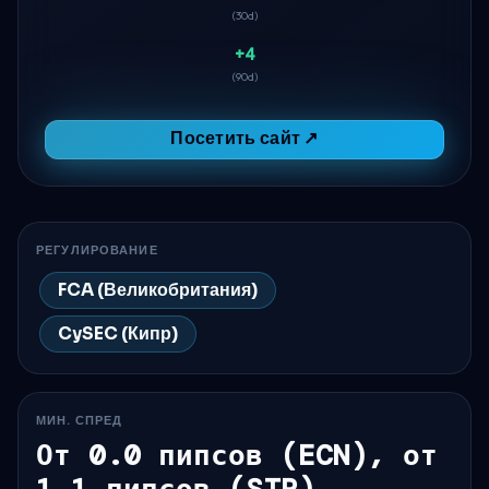
(30d)
+4
(90d)
Посетить сайт ↗
РЕГУЛИРОВАНИЕ
FCA (Великобритания)
CySEC (Кипр)
МИН. СПРЕД
От 0.0 пипсов (ECN), от
1.1 пипсов (STP)