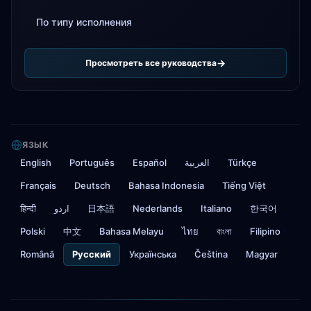
По типу исполнения
Просмотреть все руководства
ЯЗЫК
English
Português
Español
العربية
Türkçe
Français
Deutsch
Bahasa Indonesia
Tiếng Việt
हिन्दी
اردو
日本語
Nederlands
Italiano
한국어
Polski
中文
Bahasa Melayu
ไทย
বাংলা
Filipino
Română
Русский
Українська
Čeština
Magyar