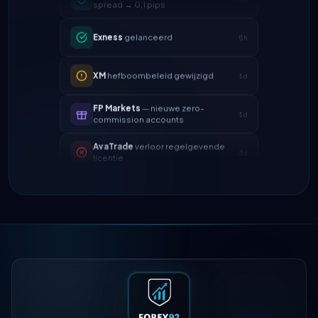
Exness
gelanceerd
5h
XM
hefboombeleid gewijzigd
1d
FP Markets
— nieuwe zero-
1d
commission accounts
AvaTrade
verloor regelgevende
3d
licentie
Tickmill
opnamesnelheid nu 24u
4d
IC Markets
verlaagde EUR/USD
2h
spread → 0,1 pips
Exness
gelanceerd
5h
XM
hefboombeleid gewijzigd
1d
FP Markets
— nieuwe zero-