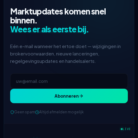
Marktupdates komen snel
binnen.
Wees er als eerste bij.
Eén e-mail wanneer het ertoe doet — wijzigingen in
brokervoorwaarden, nieuwe lanceringen,
regelgevingsupdates en handelsalerts.
Abonneren
Geen spam
Altijd afmelden mogelijk
IC Markets
verlaagde EUR/USD
2h
spread → 0,1 pips
LIVE