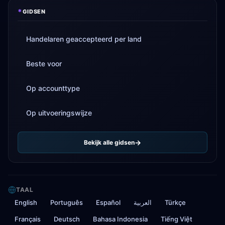
*
GIDSEN
Handelaren geaccepteerd per land
Beste voor
Op accounttype
Op uitvoeringswijze
Bekijk alle gidsen
TAAL
English
Português
Español
العربية
Türkçe
Français
Deutsch
Bahasa Indonesia
Tiếng Việt