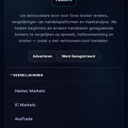
1d
commission accounts
AvaTrade
verloor regelgevende
Uw betrouwbare bron voor forex broker reviews,
3d
licentie
vergelijkingen van handelsplatformen en marktanalyse. We
helpen beginners en ervaren handelaren gereguleerde
Tickmill
opnamesnelheid nu 24u
4d
brokers te vergelijken op spreads, hefboomwerking en
kosten — zodat u met vertrouwen kunt handelen.
Adverteren
Word Geregistreerd
*
VERGELIJKINGEN
Hantec Markets
IC Markets
AvaTrade