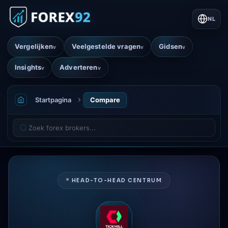
NL
Vergelijken
Veelgestelde vragen
Gidsen
v
v
v
Insights
Adverteren
v
v
Startpagina
Compare
* HEAD-TO-HEAD CENTRUM