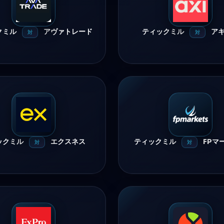
クミル
アヴァトレード
ティックミル
ア
対
対
ックミル
エクスネス
ティックミル
FPマ
対
対