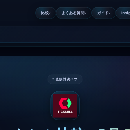
比較
よくある質問
ガイド
Insi
v
v
v
* 直接対決ハブ