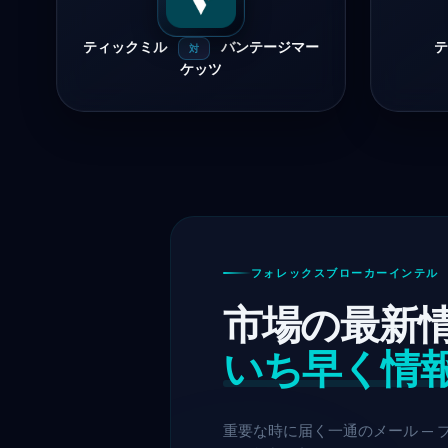
ティックミル
バンテージマー
対
ケッツ
フォレックスブローカーインテル 
市場の最新
いち早く情
重要な時に届く一通のメール —