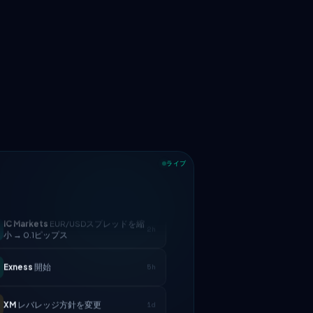
ライブ
IC Markets
EUR/USDスプレッドを縮
2h
小 → 0.1ピップス
Exness
開始
5h
XM
レバレッジ方針を変更
1d
FP Markets
— 新しいゼロコミッショ
1d