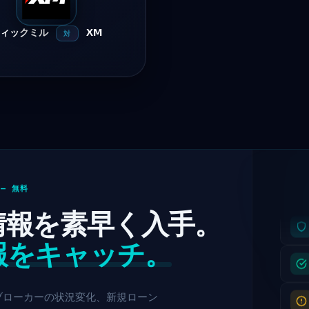
ティックミル
XM
対
— 無料
情報を素早く入手。
報をキャッチ。
 ブローカーの状況変化、新規ローン