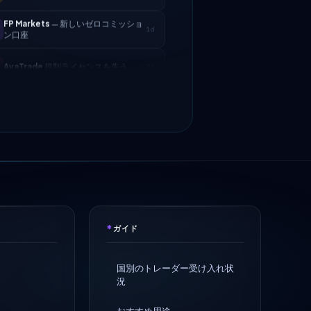
ン口座
AvaTrade
規制ライセンスを失う
3d
Tickmill
出金速度が24時間に改善
4d
IC Markets
EUR/USDスプレッドを縮
2h
小 → 0.1ピップス
Exness
開始
5h
XM
レバレッジ方針を変更
1d
FP Markets
— 新しいゼロコミッショ
1d
*
ン口座
ガイド
AvaTrade
規制ライセンスを失う
3d
国別のトレーダー受け入れ状
況
Tickmill
出金速度が24時間に改善
4d