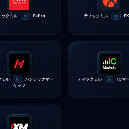
ィックミル
FxPro
ティックミル
F
対
対
クミル
ハンテックマー
ティックミル
ICマ
対
対
ケッツ