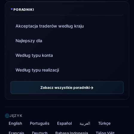
*
PORADNIKI
Akceptacja traderów według kraju
Najlepszy dla
Według typu konta
Według typu realizacji
Zobacz wszystkie poradniki
JĘZYK
English
Português
Español
العربية
Türkçe
Français
Deutsch
Bahasa Indonesia
Tiếng Việt