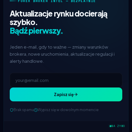
FOREX BROKER INTEL — BEZPŁATNIE
Aktualizacje rynku docierają
szybko.
Bądź pierwszy.
Jeden e-mail, gdy to ważne — zmiany warunków
brokera, nowe uruchomienia, aktualizacje regulacji i
alerty handlowe.
Zapisz się
Brak spamu
Wypisz się w dowolnym momencie
IC Markets
zmniejszony spread
2h
EUR/USD → 0,1 pipsa
NA ŻYWO