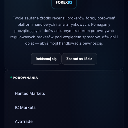
1d
prowizji
AvaTrade
utracono licencję
3d
Twoje zaufane źródło recenzji brokerów forex, porównań
regulacyjną
platform handlowych i analiz rynkowych. Pomagamy
początkującym i doświadczonym traderom porównywać
Tickmill
czas wypłaty teraz 24h
4d
regulowanych brokerów pod względem spreadów, dźwigni i
opłat — abyś mógł handlować z pewnością.
Reklamuj się
Zostań na liście
*
PORÓWNANIA
Hantec Markets
IC Markets
AvaTrade