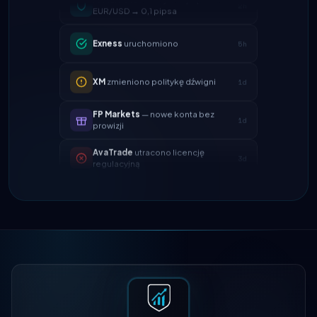
Exness
uruchomiono
5h
XM
zmieniono politykę dźwigni
1d
FP Markets
— nowe konta bez
1d
prowizji
AvaTrade
utracono licencję
3d
regulacyjną
Tickmill
czas wypłaty teraz 24h
4d
IC Markets
zmniejszony spread
2h
EUR/USD → 0,1 pipsa
Exness
uruchomiono
5h
XM
zmieniono politykę dźwigni
1d
FP Markets
— nowe konta bez