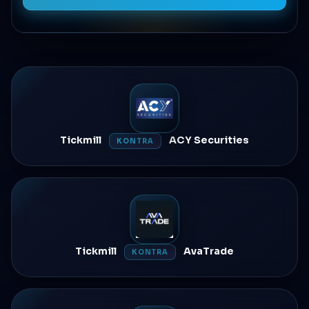
Tickmill
ACY Securities
KONTRA
Tickmill
AvaTrade
KONTRA