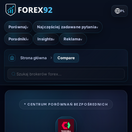
PL
Porównaj
Najczęściej zadawane pytania
v
v
Poradniki
Insights
Reklama
v
v
v
Strona główna
Compare
* CENTRUM PORÓWNAŃ BEZPOŚREDNICH