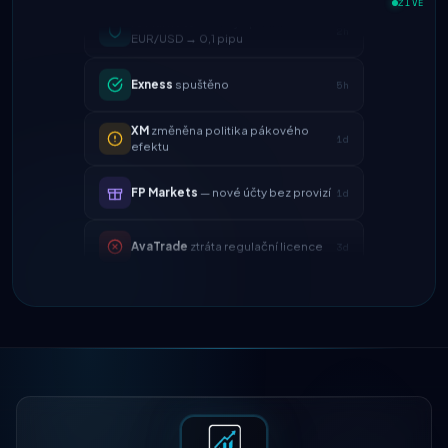
EUR/USD → 0,1 pipu
ŽIVĚ
Exness
spuštěno
5h
XM
změněna politika pákového
1d
efektu
FP Markets
— nové účty bez provizí
1d
AvaTrade
ztráta regulační licence
3d
Tickmill
rychlost výběru nyní 24
4d
hodin
IC Markets
snížený spread
2h
EUR/USD → 0,1 pipu
Exness
spuštěno
5h
XM
změněna politika pákového
1d
efektu