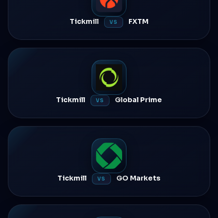
Tickmill
FXTM
VS
Tickmill
Global Prime
VS
Tickmill
GO Markets
VS