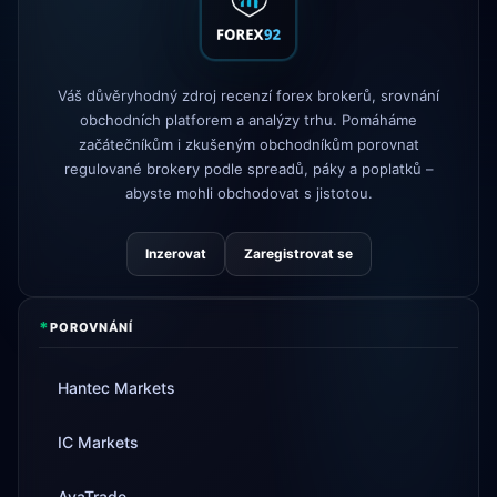
FP Markets
— nové účty bez provizí
1d
AvaTrade
ztráta regulační licence
Váš důvěryhodný zdroj recenzí forex brokerů, srovnání
3d
obchodních platforem a analýzy trhu. Pomáháme
začátečníkům i zkušeným obchodníkům porovnat
Tickmill
rychlost výběru nyní 24
4d
hodin
regulované brokery podle spreadů, páky a poplatků –
abyste mohli obchodovat s jistotou.
Inzerovat
Zaregistrovat se
*
POROVNÁNÍ
Hantec Markets
IC Markets
AvaTrade