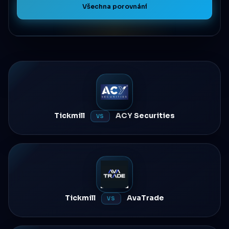
Všechna porovnání
Tickmill
ACY Securities
VS
Tickmill
AvaTrade
VS