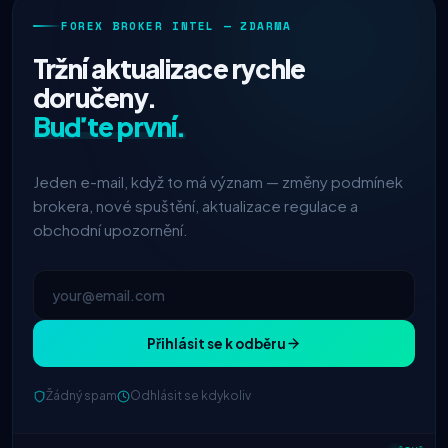
FOREX BROKER INTEL — ZDARMA
Tržní aktualizace rychle
doručeny.
Buďte první.
Jeden e-mail, když to má význam — změny podmínek
brokera, nové spuštění, aktualizace regulace a
obchodní upozornění.
Přihlásit se k odběru
Žádný spam
Odhlásit se kdykoliv
IC Markets
snížený spread
2h