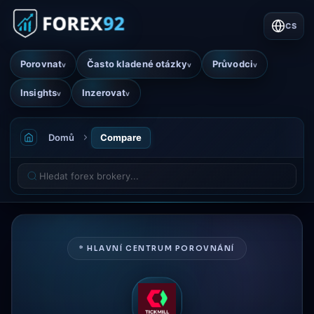
CS
Porovnat
Často kladené otázky
Průvodci
v
v
v
Insights
Inzerovat
v
v
Domů
Compare
* HLAVNÍ CENTRUM POROVNÁNÍ