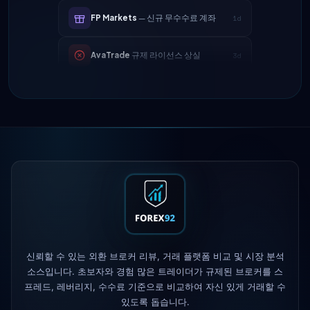
AvaTrade
규제 라이선스 상실
3d
Tickmill
출금 속도 24시간으로 단축
4d
IC Markets
EUR/USD 스프레드 축소
2h
→ 0.1핍
Exness
출시됨
5h
XM
레버리지 정책 변경
1d
FP Markets
— 신규 무수수료 계좌
1d
AvaTrade
규제 라이선스 상실
3d
신뢰할 수 있는 외환 브로커 리뷰, 거래 플랫폼 비교 및 시장 분석
소스입니다. 초보자와 경험 많은 트레이더가 규제된 브로커를 스
프레드, 레버리지, 수수료 기준으로 비교하여 자신 있게 거래할 수
Tickmill
출금 속도 24시간으로 단축
4d
있도록 돕습니다.