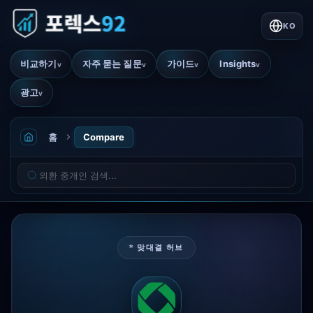
KO
비교하기
자주 묻는 질문
가이드
Insights
v
v
v
v
광고
v
홈
Compare
* 맞대결 허브