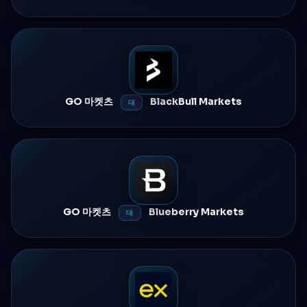
GO 마켓츠
BlackBull Markets
대
GO 마켓츠
Blueberry Markets
대