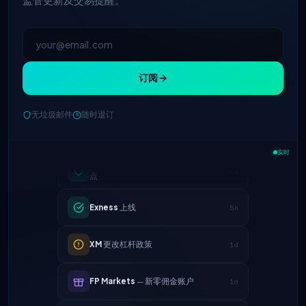
订阅
无垃圾邮件
随时退订
IC Markets
降低EUR/USD点差 → 0.1
2h
点
实时
Exness
上线
5h
XM
更改杠杆政策
1d
FP Markets
— 新零佣金账户
1d
AvaTrade
失去监管牌照
3d