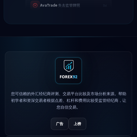
Tickmill
提现速度现为24小时
4d
IC Markets
降低EUR/USD点差 → 0.1
2h
点
Exness
上线
5h
XM
更改杠杆政策
1d
FP Markets
— 新零佣金账户
1d
您可信赖的外汇经纪商评测、交易平台比较及市场分析来源。帮助
AvaTrade
失去监管牌照
3d
初学者和资深交易者根据点差、杠杆和费用比较受监管经纪商，让
您自信交易。
Tickmill
提现速度现为24小时
4d
广告
上榜