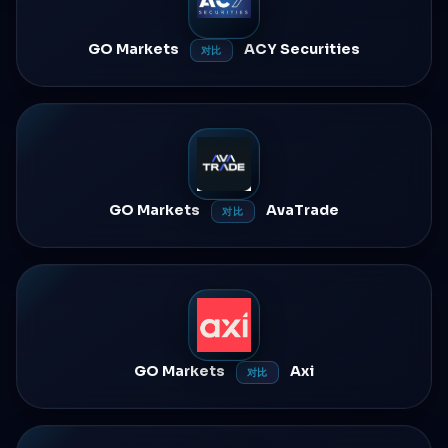
GO Markets
ACY Securities
对比
GO Markets
AvaTrade
对比
GO Markets
Axi
对比