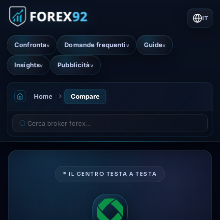
IT
Confronta
Domande frequenti
Guide
v
v
v
Insights
Pubblicità
v
v
Home
Compare
* IL CENTRO TESTA A TESTA