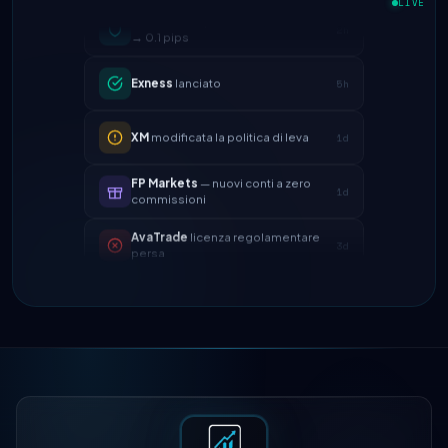
→ 0.1 pips
LIVE
Exness
lanciato
5h
XM
modificata la politica di leva
1d
FP Markets
— nuovi conti a zero
1d
commissioni
AvaTrade
licenza regolamentare
3d
persa
Tickmill
velocità di prelievo ora 24h
4d
IC Markets
spread EUR/USD ridotto
2h
→ 0.1 pips
Exness
lanciato
5h
XM
modificata la politica di leva
1d