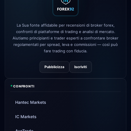
FP Markets
— nuovi conti a zero
1d
commissioni
AvaTrade
licenza regolamentare
La Sua fonte affidabile per recensioni di broker forex,
3d
persa
confronti di piattaforme di trading e analisi di mercato.
Aiutiamo principianti e trader esperti a confrontare broker
Tickmill
velocità di prelievo ora 24h
4d
regolamentati per spread, leva e commissioni — così può
fare trading con fiducia.
Pubblicizza
Iscriviti
*
CONFRONTI
Hantec Markets
IC Markets
AvaTrade