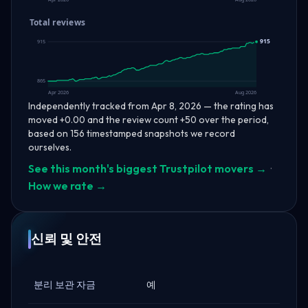
Total reviews
915
915
865
Apr 2026
Aug 2026
Independently tracked from Apr 8, 2026 — the rating has
moved +0.00 and the review count +50 over the period,
based on 156 timestamped snapshots we record
ourselves.
See this month's biggest Trustpilot movers →
·
How we rate →
신뢰 및 안전
분리 보관 자금
예