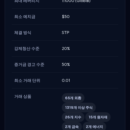
최대 레버리지
1:1000 (Global)
최소 예치금
$50
체결 방식
STP
강제청산 수준
20%
증거금 경고 수준
50%
최소 거래 단위
0.01
거래 상품
65개 외환
1319개 이상 주식
26개 지수
15개 원자재
2개 금속
2개 에너지