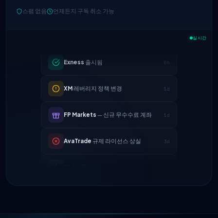
IC Markets
EUR/USD 스프레드 축소
스팸 없음
언제든지 구독 취소 가능
2h
→ 0.1핍
Exness
출시됨
5h
실시간
XM
레버리지 정책 변경
1d
FP Markets
— 신규 무수수료 계좌
1d
AvaTrade
규제 라이선스 상실
3d
Tickmill
출금 속도 24시간으로 단축
4d
IC Markets
EUR/USD 스프레드 축소
2h
→ 0.1핍
Exness
출시됨
5h