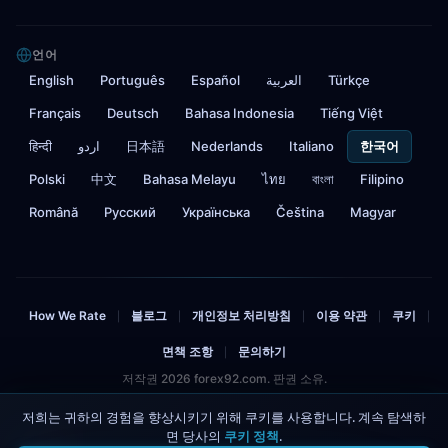
언어
English
Português
Español
العربية
Türkçe
Français
Deutsch
Bahasa Indonesia
Tiếng Việt
हिन्दी
اردو
日本語
Nederlands
Italiano
한국어
Polski
中文
Bahasa Melayu
ไทย
বাংলা
Filipino
Română
Русский
Українська
Čeština
Magyar
How We Rate
블로그
개인정보 처리방침
이용 약관
쿠키
|
|
|
|
|
면책 조항
문의하기
|
저작권 2026 forex92.com. 판권 소유.
저희는 귀하의 경험을 향상시키기 위해 쿠키를 사용합니다. 계속 탐색하
위험 경고: 외환 및 CFD 거래는 상당한 위험을 수반하며 투자한 자본을 잃을 수 있습니
다. 감당할 수 있는 범위 내에서만 투자하시기 바랍니다. 이 사이트에는 제휴 링크가 포
면 당사의
쿠키 정책
.
4
함되어 있습니다.