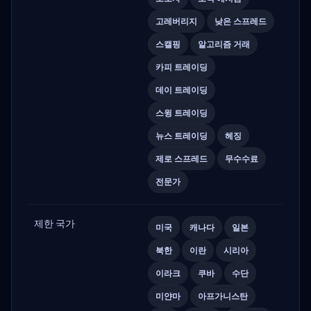
고레버리지
낮은 스프레드
스캘핑
알고리즘 거래
카피 트레이딩
데이 트레이딩
스윙 트레이딩
뉴스 트레이딩
헤징
제로 스프레드
무수수료
전문가
제한 국가
미국
캐나다
일본
북한
이란
시리아
이라크
쿠바
수단
미얀마
아프가니스탄