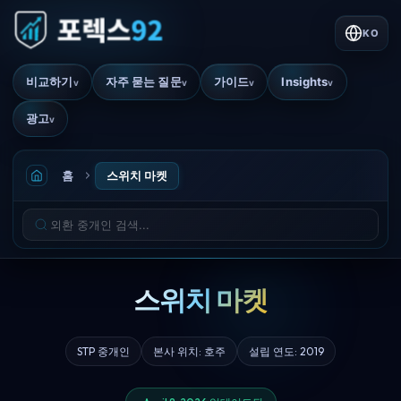
KO
비교하기
자주 묻는 질문
가이드
Insights
v
v
v
v
광고
v
홈
스위치 마켓
스위치 마켓
STP 중개인
본사 위치: 호주
설립 연도: 2019