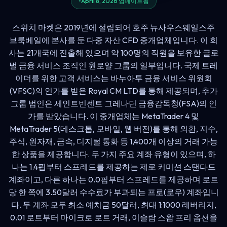
April 8, 2026 업데이트됨
스위치 마켓은 2019년에 설립되어 호주 뉴사우스웨일스주
브룩베일에 본사를 둔 다중 자산 CFD 중개업체입니다. 이 회
사는 21개국에 진출해 있으며 약 100명의 직원을 보유한 글로
벌 금융 서비스 조직인 원로얄 그룹의 일부입니다. 국제 트레
이더를 위한 고객 서비스는 바누아투 금융 서비스 위원회
(VFSC)의 인가를 받은 Royal CM LTD를 통해 제공되며, 추가
그룹 법인은 세인트빈센트 그레나딘 금융감독청(FSA)의 인
가를 받았습니다. 이 중개업체는 MetaTrader 4 및
MetaTrader 5(데스크톱, 모바일, 웹 버전)를 통해 외환, 지수,
주식, 원자재, 금속, 디지털 통화 등 1,400개 이상의 거래 가능
한 상품을 제공합니다. 두 가지 주요 계좌 유형이 있으며, 하
나는 1.4핍부터 스프레드를 제공하는 제로 커미션 스탠다드
계좌이고, 다른 하나는 0.0핍부터 스프레드를 제공하며 로트
당 한 쪽에 3.50달러 수수료가 부과되는 프로(로우) 계좌입니
다. 두 계좌 모두 최소 예치금 50달러, 최대 1:1000 레버리지,
0.01 로트부터 마이크로 로트 거래, 이슬람 스왑 프리 옵션을