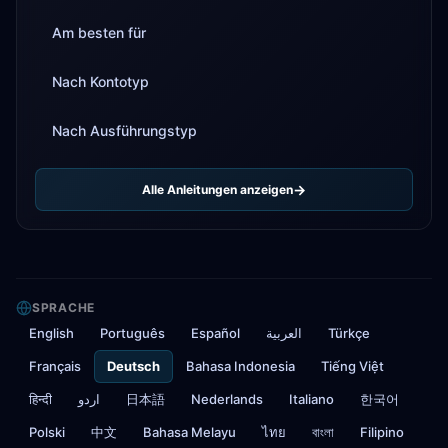
Am besten für
Nach Kontotyp
Nach Ausführungstyp
Alle Anleitungen anzeigen
SPRACHE
English
Português
Español
العربية
Türkçe
Français
Deutsch
Bahasa Indonesia
Tiếng Việt
हिन्दी
اردو
日本語
Nederlands
Italiano
한국어
Polski
中文
Bahasa Melayu
ไทย
বাংলা
Filipino