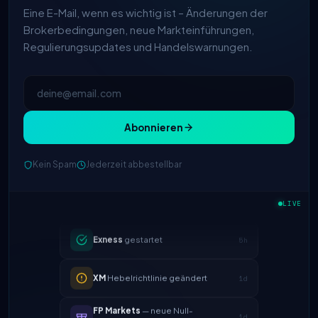
Eine E-Mail, wenn es wichtig ist – Änderungen der
Brokerbedingungen, neue Markteinführungen,
Regulierungsupdates und Handelswarnungen.
Abonnieren
IC Markets
verringerter EUR/USD
Kein Spam
Jederzeit abbestellbar
2h
Spread → 0,1 Pips
LIVE
Exness
gestartet
5h
XM
Hebelrichtlinie geändert
1d
FP Markets
— neue Null-
1d
Kommission-Konten
AvaTrade
regulatorische Lizenz