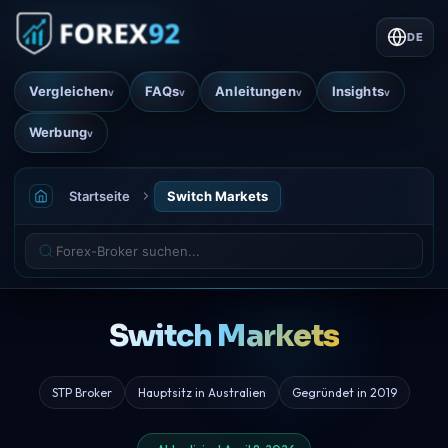
DE
Vergleichen
FAQs
Anleitungen
Insights
v
v
v
v
Werbung
v
Startseite
Switch Markets
Switch Markets
STP Broker
Hauptsitz in Australien
Gegründet in 2019