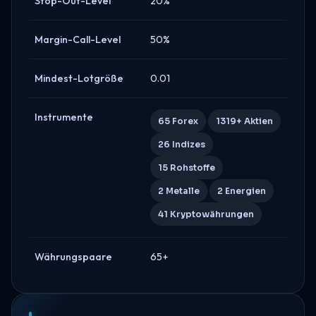
Stop-Out-Level
20%
Margin-Call-Level
50%
Mindest-Lotgröße
0.01
Instrumente
65 Forex
1319+ Aktien
26 Indizes
15 Rohstoffe
2 Metalle
2 Energien
41 Kryptowährungen
Währungspaare
65+