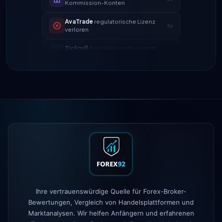
3d
verloren
Tickmill
Auszahlungsdauer jetzt
4d
24h
IC Markets
verringerter EUR/USD
2h
Spread → 0,1 Pips
Exness
gestartet
5h
XM
Hebelrichtlinie geändert
1d
FP Markets
— neue Null-
1d
Kommission-Konten
AvaTrade
regulatorische Lizenz
3d
verloren
Tickmill
Auszahlungsdauer jetzt
4d
Ihre vertrauenswürdige Quelle für Forex-Broker-
24h
Bewertungen, Vergleich von Handelsplattformen und
Marktanalysen. Wir helfen Anfängern und erfahrenen