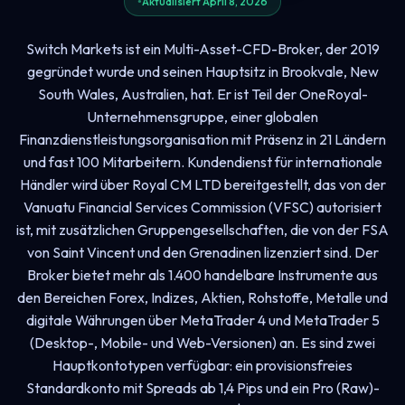
Aktualisiert April 8, 2026
Switch Markets ist ein Multi-Asset-CFD-Broker, der 2019
gegründet wurde und seinen Hauptsitz in Brookvale, New
South Wales, Australien, hat. Er ist Teil der OneRoyal-
Unternehmensgruppe, einer globalen
Finanzdienstleistungsorganisation mit Präsenz in 21 Ländern
und fast 100 Mitarbeitern. Kundendienst für internationale
Händler wird über Royal CM LTD bereitgestellt, das von der
Vanuatu Financial Services Commission (VFSC) autorisiert
ist, mit zusätzlichen Gruppengesellschaften, die von der FSA
von Saint Vincent und den Grenadinen lizenziert sind. Der
Broker bietet mehr als 1.400 handelbare Instrumente aus
den Bereichen Forex, Indizes, Aktien, Rohstoffe, Metalle und
digitale Währungen über MetaTrader 4 und MetaTrader 5
(Desktop-, Mobile- und Web-Versionen) an. Es sind zwei
Hauptkontotypen verfügbar: ein provisionsfreies
Standardkonto mit Spreads ab 1,4 Pips und ein Pro (Raw)-