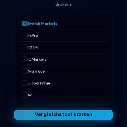
Brokern.
Switch Markets
FxPro
FXTM
IC Markets
AvaTrade
Global Prime
Axi
Vergleichstool starten