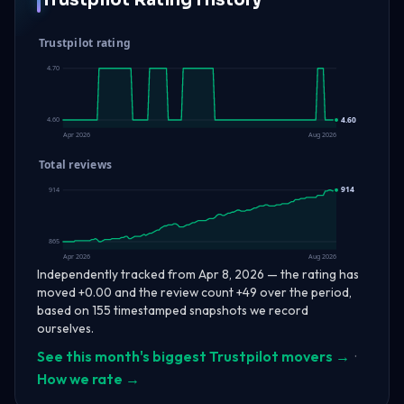
Trustpilot rating
4.70
4.60
4.60
Apr 2026
Aug 2026
Total reviews
914
914
865
Apr 2026
Aug 2026
Independently tracked from Apr 8, 2026 — the rating has
moved +0.00 and the review count +49 over the period,
based on 155 timestamped snapshots we record
ourselves.
See this month's biggest Trustpilot movers →
·
How we rate →