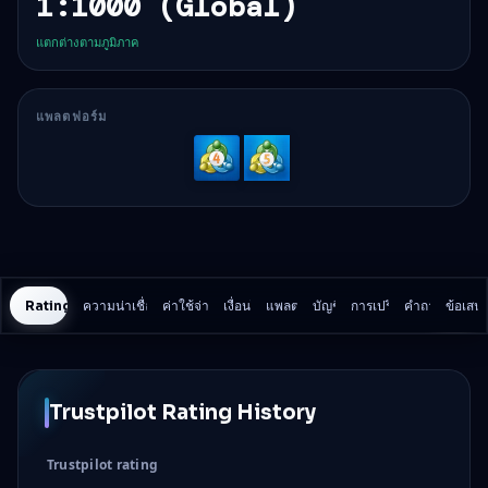
1:1000 (Global)
แตกต่างตามภูมิภาค
แพลตฟอร์ม
MetaTrader
MetaTrader
4
5
Rating History
ความน่าเชื่อถือและความปลอดภัย
ค่าใช้จ่ายในการเทรด
เงื่อนไข
แพลตฟอร์ม
บัญชี
การเปรียบเทียบ
คำถาม
ข้อเสน
Trustpilot Rating History
Trustpilot rating