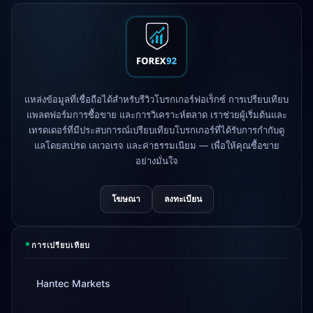
FP Markets
— บัญชีใหม่ไม่มีค่า
1d
คอมมิชชั่น
AvaTrade
สูญเสียใบอนุญาตกำกับดูแล
3d
Tickmill
ความเร็วถอนเงินเป็น 24 ชั่วโมง
4d
แล้ว
แหล่งข้อมูลที่เชื่อถือได้สำหรับรีวิวโบรกเกอร์ฟอเร็กซ์ การเปรียบเทียบ
แพลตฟอร์มการซื้อขาย และการวิเคราะห์ตลาด เราช่วยผู้เริ่มต้นและ
เทรดเดอร์ที่มีประสบการณ์เปรียบเทียบโบรกเกอร์ที่ได้รับการกำกับดู
แลโดยสเปรด เลเวอเรจ และค่าธรรมเนียม — เพื่อให้คุณซื้อขาย
อย่างมั่นใจ
โฆษณา
ลงทะเบียน
*
การเปรียบเทียบ
Hantec Markets