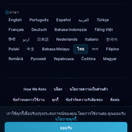
ภาษา
English
Português
Español
العربية
Türkçe
Français
Deutsch
Bahasa Indonesia
Tiếng Việt
हिन्दी
اردو
日本語
Nederlands
Italiano
한국어
Polski
中文
Bahasa Melayu
ไทย
বাংলা
Filipino
Română
Русский
Українська
Čeština
Magyar
How We Rate
บล็อก
นโยบายความเป็นส่วนตัว
|
|
|
ข้อกำหนดการใช้งาน
คุกกี้
ข้อจำกัดความรับผิดชอบ
ติดต่อ
|
|
|
ลิขสิทธิ์ 2026 forex92.com. สงวนลิขสิทธิ์ทั้งหมด
เราใช้คุกกี้เพื่อปรับปรุงประสบการณ์ของคุณ โดยการใช้งานต่อ คุณยอมรับ
นโยบายคุกกี้
.
คำเตือนความเสี่ยง: การซื้อขายฟอเร็กซ์และ CFDs มีความเสี่ยงสูงและอาจทำให้สูญเสียเงิน
4
ลงทุนของคุณได้ คุณไม่ควรลงทุนเกินกว่าที่จะสามารถเสียได้ เว็บไซต์นี้มีลิงก์พันธมิตร
ยอมรับ