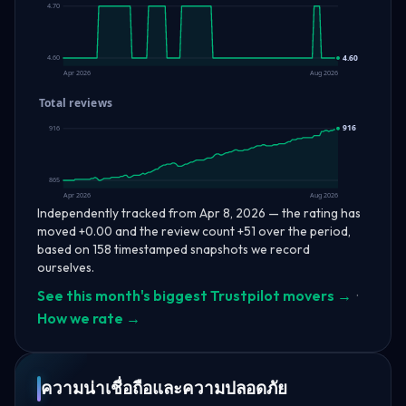
4.70
4.60
4.60
Apr 2026
Aug 2026
Total reviews
916
916
865
Apr 2026
Aug 2026
Independently tracked from Apr 8, 2026 — the rating has
moved +0.00 and the review count +51 over the period,
based on 158 timestamped snapshots we record
ourselves.
See this month's biggest Trustpilot movers →
·
How we rate →
ความน่าเชื่อถือและความปลอดภัย