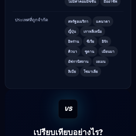
ไม่มีค่าคอมมิชชั่น
มืออาชีพ
ประเทศที่ถูกจำกัด
สหรัฐอเมริกา
แคนาดา
ญี่ปุ่น
เกาหลีเหนือ
อิหร่าน
ซีเรีย
อิรัก
คิวบา
ซูดาน
เมียนมา
อัฟกานิสถาน
เยเมน
ลิเบีย
โซมาเลีย
VS
เปรียบเทียบอย่างไร?