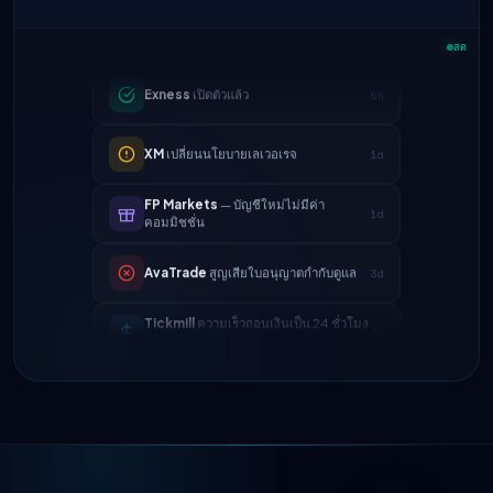
Exness
เปิดตัวแล้ว
5h
สด
XM
เปลี่ยนนโยบายเลเวอเรจ
1d
FP Markets
— บัญชีใหม่ไม่มีค่า
1d
คอมมิชชั่น
AvaTrade
สูญเสียใบอนุญาตกำกับดูแล
3d
Tickmill
ความเร็วถอนเงินเป็น 24 ชั่วโมง
4d
แล้ว
IC Markets
ลดสเปรด EUR/USD → 0.1
2h
จุด
Exness
เปิดตัวแล้ว
5h
XM
เปลี่ยนนโยบายเลเวอเรจ
1d