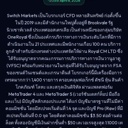
อัปเดต April 8, 2026
Switch Markets เป็นโบรกเกอร์ CFD หลายสินทรัพย์ ก่อตั้งขึ้น
ในปี 2019 และมีสำนักงานใหญ่ตั้งอยู่ที่ Brookvale รัฐ
นิวเซาท์เวลส์ ประเทศออสเตรเลีย เป็นส่วนหนึ่งของกลุ่มบริษัท
OneRoyal ซึ่งเป็นองค์กรบริการทางการเงินระดับโลกที่มีการ
ดำเนินงานใน 21 ประเทศและมีพนักงานเกือบ 100 คน บริการ
ลูกค้าสำหรับนักเทรดต่างประเทศจัดให้ผ่าน Royal CM LTD ซึ่ง
ได้รับอนุญาตจากคณะกรรมการบริการทางการเงินวานูอาตู
(VFSC) พร้อมกับหน่วยงานในกลุ่มที่ได้รับใบอนุญาตจาก FSA
ของเซนต์วินเซนต์และเกรนาดีนส์ โบรกเกอร์นี้มีเครื่องมือการ
เทรดมากกว่า 1,400 รายการ ครอบคลุมฟอเร็กซ์ ดัชนี หุ้น สินค้า
โภคภัณฑ์ โลหะ และสกุลเงินดิจิทัล ผ่านแพลตฟอร์ม
MetaTrader 4 และ MetaTrader 5 (เวอร์ชันเดสก์ท็อป มือถือ
และเว็บ) มีบัญชีหลักสองประเภท ได้แก่ บัญชีมาตรฐานที่ไม่มีค่า
คอมมิชชั่น โดยมีสเปรดเริ่มต้นที่ 1.4 จุด และบัญชี Pro (Raw) ที่มี
สเปรดเริ่มต้นที่ 0.0 จุด โดยคิดค่าคอมมิชชั่น $3.50 ต่อด้านต่อ
ล็อต ทั้งสองบัญชีมีเงินฝากขั้นต่ำ $50 เลเวอเรจสูงสุด 1:1000 เท