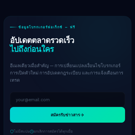
ข้อมูลโบรกเกอร์ฟอเร็กซ์ — ฟรี
อัปเดตตลาดรวดเร็ว
ไปถึงก่อนใคร
อีเมลเดียวเมื่อสำคัญ — การเปลี่ยนแปลงเงื่อนไขโบรกเกอร์
การเปิดตัวใหม่ การอัปเดตกฎระเบียบ และการแจ้งเตือนการ
เทรด
สมัครรับข่าวสาร
IC Markets
ลดสเปรด EUR/USD → 0.1
2h
ไม่มีสแปม
ยกเลิกการสมัครได้ทุกเมื่อ
จุด