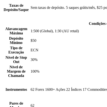
Taxas de
Sem taxas de depósito. 5 saques grátis/mês, $25 po
Depósito/Saque
Condições 
Alavancagem
1:500 (Global), 1:30 (AU retail)
Máxima
Depósito
$50
Mínimo
Tipo de
ECN
Execução
Nível de Stop
30%
Out
Nível de
Margem de
100%
Chamada
Instrumentos
62 Forex
1600+ Ações
22 Índices
17 Commoditie
Pares de
62