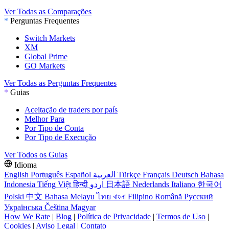
Ver Todas as Comparações
*
Perguntas Frequentes
Switch Markets
XM
Global Prime
GO Markets
Ver Todas as Perguntas Frequentes
*
Guias
Aceitação de traders por país
Melhor Para
Por Tipo de Conta
Por Tipo de Execução
Ver Todos os Guias
Idioma
English
Português
Español
العربية
Türkçe
Français
Deutsch
Bahasa
Indonesia
Tiếng Việt
हिन्दी
اردو
日本語
Nederlands
Italiano
한국어
Polski
中文
Bahasa Melayu
ไทย
বাংলা
Filipino
Română
Русский
Українська
Čeština
Magyar
How We Rate
|
Blog
|
Política de Privacidade
|
Termos de Uso
|
Cookies
|
Aviso Legal
|
Contato