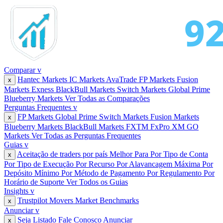
Comparar
v
Hantec Markets
IC Markets
AvaTrade
FP Markets
Fusion
x
Markets
Exness
BlackBull Markets
Switch Markets
Global Prime
Blueberry Markets
Ver Todas as Comparações
Perguntas Frequentes
v
FP Markets
Global Prime
Switch Markets
Fusion Markets
x
Blueberry Markets
BlackBull Markets
FXTM
FxPro
XM
GO
Markets
Ver Todas as Perguntas Frequentes
Guias
v
Aceitação de traders por país
Melhor Para
Por Tipo de Conta
x
Por Tipo de Execução
Por Recurso
Por Alavancagem Máxima
Por
Depósito Mínimo
Por Método de Pagamento
Por Regulamento
Por
Horário de Suporte
Ver Todos os Guias
Insights
v
Trustpilot Movers
Market Benchmarks
x
Anunciar
v
Seja Listado
Fale Conosco
Anunciar
x