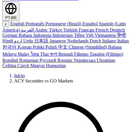
PT-BR
English
Português
Portuguese (Brazil)
Español
Spanish (Latin
x
America)
العربية
Arabic
Türkçe
Turkish
Français
French
Deutsch
German
Bahasa Indonesia
Indonesian
Tiếng Việt
Vietnamese
हिन्दी
Hindi
اردو
Urdu
日本語
Japanese
Nederlands
Dutch
Italiano
Italian
한국어
Korean
Polski
Polish
中文
Chinese (Simplified)
Bahasa
Melayu
Malay
ไทย
Thai
বাংলা
Bengali
Filipino
Tagalog (Filipino)
Română
Romanian
Русский
Russian
Українська
Ukrainian
Čeština
Czech
Magyar
Hungarian
Início
ACY Securities vs GO Markets