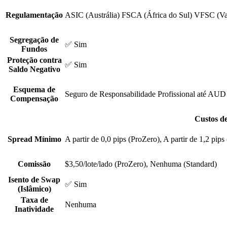
Regulamentação
ASIC (Austrália)
FSCA (África do Sul)
VFSC (Va
Segregação de
✅ Sim
Fundos
Proteção contra
✅ Sim
Saldo Negativo
Esquema de
Seguro de Responsabilidade Profissional até AUD
Compensação
Custos d
Spread Mínimo
A partir de 0,0 pips (ProZero), A partir de 1,2 pips
Comissão
$3,50/lote/lado (ProZero), Nenhuma (Standard)
Isento de Swap
✅ Sim
(Islâmico)
Taxa de
Nenhuma
Inatividade