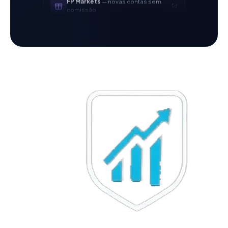
AvaTrade
perdeu licença
3d
regulatória
Tickmill
velocidade de saque
4d
agora 24h
IC Markets
spread EUR/USD
2h
reduzido → 0,1 pips
Exness
lançado
5h
XM
política de alavancagem
1d
alterada
FP Markets
— novas contas sem
1d
comissão