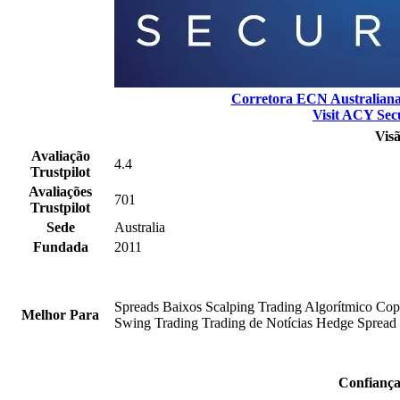
Corretora ECN Australiana
Visit ACY Sec
ACY
Visã
Securities
Avaliação
4.4
vs
Trustpilot
GO
Avaliações
Markets
701
Trustpilot
-
Sede
Australia
Comparação
de
Fundada
2011
Corretoras
Agosto
2026
Spreads Baixos
Scalping
Trading Algorítmico
Cop
Melhor Para
Swing Trading
Trading de Notícias
Hedge
Spread
Confiança