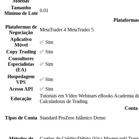
Moedas
Tamanho
0.01
Mínimo de Lote
Plataformas
Plataformas de
MetaTrader 4
MetaTrader 5
Negociação
Aplicativo
✅ Sim
Móvel
Copy Trading
✅ Sim
Consultores
Especialistas
✅ Sim
(EA)
Hospedagem
✅ Sim
VPS
Acesso API
✅ Sim
Tutoriais em Vídeo
Webinars
eBooks
Academia de
Educação
Calculadoras de Trading
Conta 
Tipos de Conta
Standard
ProZero
Islâmico
Demo
Métodos de
Cartões de Crédito/Débito (Visa
Mastercard)
Trans