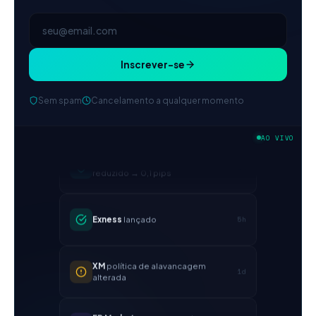
Inscrever-se
Sem spam
Cancelamento a qualquer momento
IC Markets
spread EUR/USD
AO VIVO
2h
reduzido → 0,1 pips
Exness
lançado
5h
XM
política de alavancagem
1d
alterada
FP Markets
— novas contas sem
1d
comissão