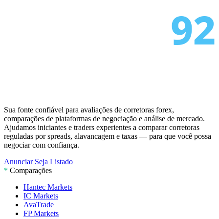
AvaTrade
perdeu licença
3d
regulatória
Tickmill
velocidade de saque
4d
agora 24h
Sua fonte confiável para avaliações de corretoras forex,
comparações de plataformas de negociação e análise de mercado.
Ajudamos iniciantes e traders experientes a comparar corretoras
reguladas por spreads, alavancagem e taxas — para que você possa
negociar com confiança.
Anunciar
Seja Listado
*
Comparações
Hantec Markets
IC Markets
AvaTrade
FP Markets