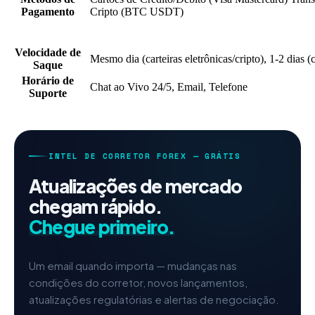
Pagamento
Cripto (BTC
USDT)
Velocidade de
Mesmo dia (carteiras eletrônicas/cripto), 1-2 dias (c
Saque
Horário de
Chat ao Vivo 24/5, Email, Telefone
Suporte
INTEL DE CORRETOR FOREX — GRÁTIS
Atualizações de mercado
chegam rápido.
Chegue primeiro.
Um email quando importa — mudanças nas
condições do corretor, novos lançamentos,
atualizações regulatórias e alertas de negociação.