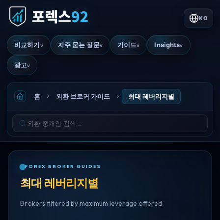
KO
비교하기
자주 묻는 질문
가이드
Insights
v
v
v
v
광고
v
홈
외환 브로커 가이드
최대 레버리지별
FOREX BROKER GUIDES
최대 레버리지별
Brokers filtered by maximum leverage offered