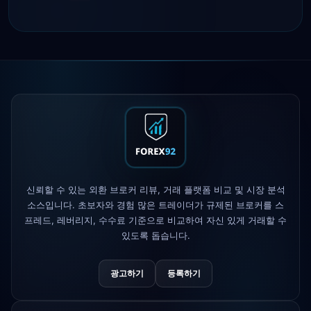
Tickmill
출금 속도 24시간으로 단축
4d
IC Markets
EUR/USD 스프레드 축소
2h
→ 0.1핍
Exness
출시됨
5h
XM
레버리지 정책 변경
1d
FP Markets
— 신규 무수수료 계좌
1d
신뢰할 수 있는 외환 브로커 리뷰, 거래 플랫폼 비교 및 시장 분석
AvaTrade
규제 라이선스 상실
3d
소스입니다. 초보자와 경험 많은 트레이더가 규제된 브로커를 스
프레드, 레버리지, 수수료 기준으로 비교하여 자신 있게 거래할 수
Tickmill
출금 속도 24시간으로 단축
4d
있도록 돕습니다.
광고하기
등록하기