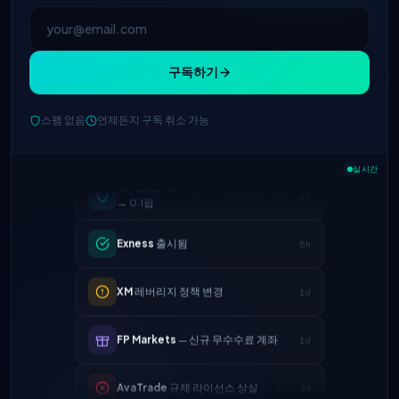
구독하기
스팸 없음
언제든지 구독 취소 가능
IC Markets
EUR/USD 스프레드 축소
2h
→ 0.1핍
실시간
Exness
출시됨
5h
XM
레버리지 정책 변경
1d
FP Markets
— 신규 무수수료 계좌
1d
AvaTrade
규제 라이선스 상실
3d