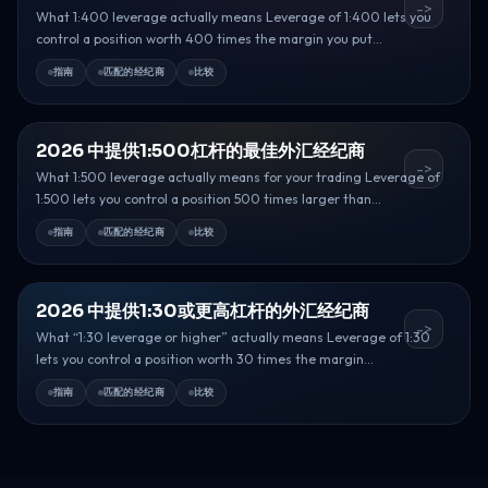
->
What 1:400 leverage actually means Leverage of 1:400 lets you
control a position worth 400 times the margin you put...
指南
匹配的经纪商
比较
2026 中提供1:500杠杆的最佳外汇经纪商
->
What 1:500 leverage actually means for your trading Leverage of
1:500 lets you control a position 500 times larger than...
指南
匹配的经纪商
比较
2026 中提供1:30或更高杠杆的外汇经纪商
->
What “1:30 leverage or higher” actually means Leverage of 1:30
lets you control a position worth 30 times the margin...
指南
匹配的经纪商
比较