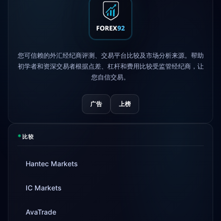
XM
更改杠杆政策
1d
FP Markets
— 新零佣金账户
1d
您可信赖的外汇经纪商评测、交易平台比较及市场分析来源。帮助
初学者和资深交易者根据点差、杠杆和费用比较受监管经纪商，让
AvaTrade
失去监管牌照
3d
您自信交易。
Tickmill
提现速度现为24小时
4d
广告
上榜
*
比较
Hantec Markets
IC Markets
AvaTrade