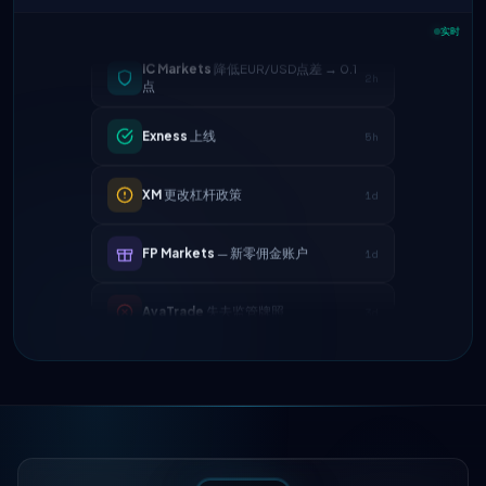
实时
IC Markets
降低EUR/USD点差 → 0.1
2h
点
Exness
上线
5h
XM
更改杠杆政策
1d
FP Markets
— 新零佣金账户
1d
AvaTrade
失去监管牌照
3d
Tickmill
提现速度现为24小时
4d
IC Markets
降低EUR/USD点差 → 0.1
2h
点
Exness
上线
5h