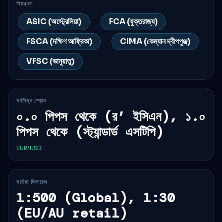
নিয়ন্ত্রণ
ASIC (অস্ট্রেলিয়া)
FCA (যুক্তরাজ্য)
FSCA (দক্ষিণ আফ্রিকা)
CIMA (কেম্যান দ্বীপপুঞ্জ)
VFSC (ভানুয়াতু)
সর্বনিম্ন স্প্রেড
০.০ পিপস থেকে (র’ ইসিএন), ১.০
পিপস থেকে (স্ট্যান্ডার্ড এসটিপি)
EUR/USD
সর্বোচ্চ লিভারেজ
1:500 (Global), 1:30
(EU/AU retail)