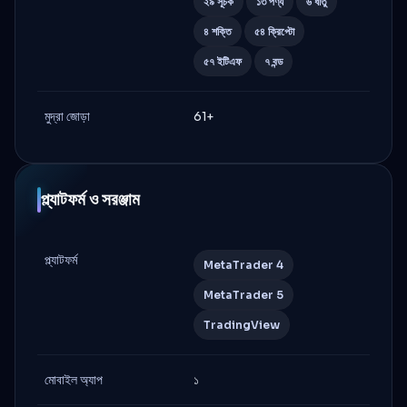
২৯ সূচক
১৩ পণ্য
৬ ধাতু
৪ শক্তি
৫৪ ক্রিপ্টো
৫৭ ইটিএফ
৭ বন্ড
মুদ্রা জোড়া
61+
প্ল্যাটফর্ম ও সরঞ্জাম
প্ল্যাটফর্ম
MetaTrader 4
MetaTrader 5
TradingView
মোবাইল অ্যাপ
১