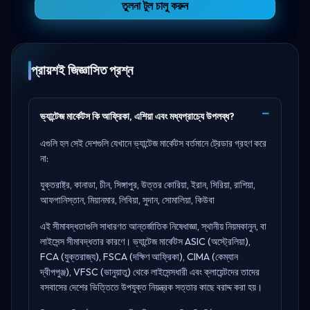
তুলনা টুল চালু করুন
প্রায়শই জিজ্ঞাসিত প্রশ্ন
ভ্যান্টেজ মার্কেটস কি আফ্রিকা, এশিয়া এবং মধ্যপ্রাচ্যে উপলব্ধ?
এগুলি হল সেই দেশগুলি যেখানে ভ্যান্টেজ মার্কেটস বর্তমানে ট্রেডার গ্রহণ করে
না:
যুক্তরাষ্ট্র, কানাডা, চীন, সিঙ্গাপুর, উত্তর কোরিয়া, ইরান, সিরিয়া, রাশিয়া,
আফগানিস্তান, মিয়ানমার, লিবিয়া, সুদান, সোমালিয়া, কিউবা
এই সীমাবদ্ধতাগুলি সাধারণত আন্তর্জাতিক নিষেধাজ্ঞা, স্থানীয় নিয়মকানুন, বা
লাইসেন্স সীমাবদ্ধতার কারণে। ভ্যান্টেজ মার্কেটস
ASIC (অস্ট্রেলিয়া),
FCA (যুক্তরাজ্য), FSCA (দক্ষিণ আফ্রিকা), CIMA (কেম্যান
দ্বীপপুঞ্জ), VFSC (ভানুয়াতু)
থেকে লাইসেন্সধারী এবং ক্লায়েন্টদের তাদের
বসবাসের দেশের ভিত্তিতে উপযুক্ত নিয়ন্ত্রক সত্তার কাছে বরাদ্দ করা হয়।