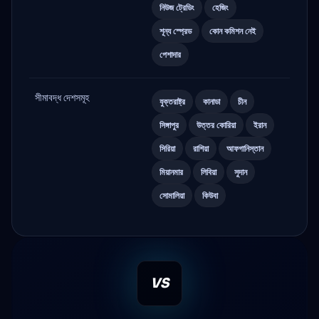
নিউজ ট্রেডিং
হেজিং
শূন্য স্প্রেড
কোন কমিশন নেই
পেশাদার
সীমাবদ্ধ দেশসমূহ
যুক্তরাষ্ট্র
কানাডা
চীন
সিঙ্গাপুর
উত্তর কোরিয়া
ইরান
সিরিয়া
রাশিয়া
আফগানিস্তান
মিয়ানমার
লিবিয়া
সুদান
সোমালিয়া
কিউবা
VS