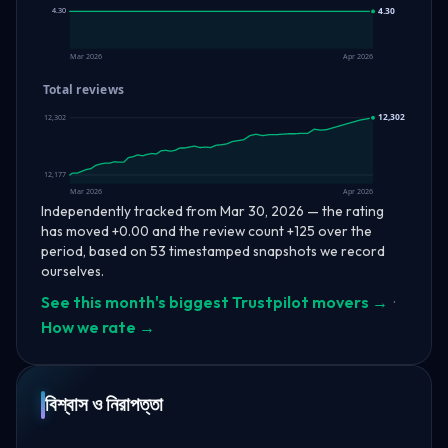
4.30
4.30
4.30
Mar 2026
Apr 2026
Total reviews
12,302
12,302
12,177
Mar 2026
Apr 2026
Independently tracked from Mar 30, 2026 — the rating
has moved +0.00 and the review count +125 over the
period, based on 53 timestamped snapshots we record
ourselves.
See this month's biggest Trustpilot movers →
·
How we rate →
বিশ্বাস ও নিরাপত্তা