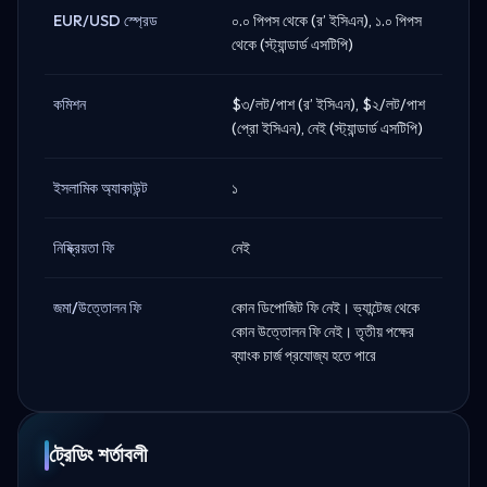
EUR/USD স্প্রেড
০.০ পিপস থেকে (র’ ইসিএন), ১.০ পিপস
থেকে (স্ট্যান্ডার্ড এসটিপি)
কমিশন
$৩/লট/পাশ (র’ ইসিএন), $২/লট/পাশ
(প্রো ইসিএন), নেই (স্ট্যান্ডার্ড এসটিপি)
ইসলামিক অ্যাকাউন্ট
১
নিষ্ক্রিয়তা ফি
নেই
জমা/উত্তোলন ফি
কোন ডিপোজিট ফি নেই। ভ্যান্টেজ থেকে
কোন উত্তোলন ফি নেই। তৃতীয় পক্ষের
ব্যাংক চার্জ প্রযোজ্য হতে পারে
ট্রেডিং শর্তাবলী