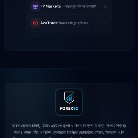
AvaTrade
নিয়ন্ত্রক লাইসেন্স হারিয়েছে
3d
Tickmill
উত্তোলনের গতি এখন ২৪ ঘণ্টা
4d
IC Markets
কমানো হয়েছে EUR/USD স্প্রেড
2h
→ ০.১ পিপস
Exness
চালু হয়েছে
5h
XM
লিভারেজ নীতি পরিবর্তিত হয়েছে
1d
FP Markets
— নতুন শূন্য কমিশন অ্যাকাউন্ট
1d
AvaTrade
নিয়ন্ত্রক লাইসেন্স হারিয়েছে
3d
Tickmill
উত্তোলনের গতি এখন ২৪ ঘণ্টা
4d
ফরেক্স ব্রোকার রিভিউ, ট্রেডিং প্ল্যাটফর্ম তুলনা ও বাজার বিশ্লেষণের জন্য আপনার বিশ্বস্ত
উৎস। আমরা নবীন ও অভিজ্ঞ ট্রেডারদের নিয়ন্ত্রিত ব্রোকারদের স্প্রেড, লিভারেজ ও ফি