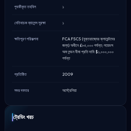
পৃথকীকৃত তহবিল
১
নেতিবাচক ব্যালেন্স সুরক্ষা
১
ক্ষতিপূরণ পরিকল্পনা
FCA FSCS (যুক্তরাজ্যের ক্লায়েন্টদের
জন্য) অধীনে £৮৫,০০০ পর্যন্ত; লয়েডস
অফ লন্ডন বীমা প্রতি দাবি $১,০০০,০০০
পর্যন্ত
প্রতিষ্ঠিত
2009
সদর দফতর
অস্ট্রেলিয়া
ট্রেডিং খরচ