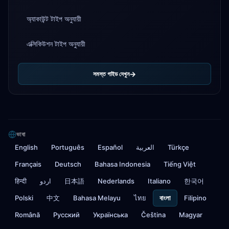
অ্যাকাউন্ট টাইপ অনুযায়ী
এক্সিকিউশন টাইপ অনুযায়ী
সমস্ত গাইড দেখুন
ভাষা
English
Português
Español
العربية
Türkçe
Français
Deutsch
Bahasa Indonesia
Tiếng Việt
हिन्दी
اردو
日本語
Nederlands
Italiano
한국어
Polski
中文
Bahasa Melayu
ไทย
বাংলা
Filipino
Română
Русский
Українська
Čeština
Magyar