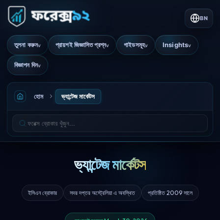
BN
তুলনা করুন
প্রায়শই জিজ্ঞাসিত প্রশ্ন
গাইডসমূহ
Insights
v
v
v
v
বিজ্ঞাপন দিন
v
হোম
ভ্যান্টেজ মার্কেটস
ভ্যান্টেজ মার্কেটস
ইসিএন ব্রোকার
সদর দপ্তর অস্ট্রেলিয়া এ অবস্থিত
প্রতিষ্ঠিত 2009 সালে