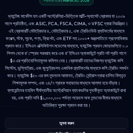
আপডেট হয়েছে March 30, 2026
ভ্যান্টেজ মার্কেটস হল একটি অস্ট্রেলিয়া-ভিত্তিক মাল্টি-অ্যাসেট ব্রোকার যা ২০০৯
সালে প্রতিষ্ঠিত, এবং ASIC, FCA, FSCA, CIMA, ও VFSC দ্বারা নিয়ন্ত্রিত।
এই ব্রোকারটি মেটাট্রেডার ৪, মেটাট্রেডার ৫, এবং ট্রেডিংভিউ প্ল্যাটফর্মের মাধ্যমে
ফরেক্স, স্টক, সূচক, পণ্য, ক্রিপ্টো, এবং ETF সহ ১০০০+ যন্ত্রপাতিতে প্রবেশাধিকার
প্রদান করে। ইসিএন এক্সিকিউশন মডেলের মাধ্যমে, ভ্যান্টেজ প্রধান জোড়াগুলিতে ০.০
পিপস থেকে র’ স্প্রেড সরবরাহ করে এবং র’ ইসিএন অ্যাকাউন্টে প্রতি লট প্রতি পাশে
$৩ এর প্রতিযোগিতামূলক কমিশন দেয়। ব্রোকারটি তাদের নিজস্ব ভ্যান্টেজ কপি
সিস্টেম, ডুপ্লিট্রেড, এবং জুলুট্রেডসহ একাধিক প্ল্যাটফর্মের মাধ্যমে কপি ট্রেডিং সমর্থন
করে। ভ্যান্টেজ $৫০ এর কম ন্যূনতম আমানত, ট্রেডিং সেন্ট্রাল দ্বারা চালিত বিস্তৃত
শিক্ষামূলক সম্পদ, এবং ২৪/৭ গ্রাহক সহায়তার মাধ্যমে আলাদা হয়ে দাঁড়ায়।
ক্লায়েন্টদের তহবিল শীর্ষস্থানীয় অস্ট্রেলিয়ান ব্যাংকগুলির পৃথকীকৃত অ্যাকাউন্টে রাখা
হয়, এবং প্রতি দাবি $১,০০০,০০০ পর্যন্ত লয়েডস অফ লন্ডনের বীমার মাধ্যমে
অতিরিক্ত সুরক্ষা প্রদান করা হয়।
তুলনা করুন