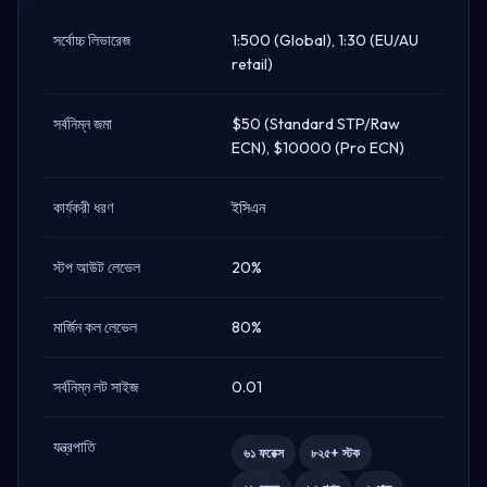
সর্বোচ্চ লিভারেজ
1:500 (Global), 1:30 (EU/AU
retail)
সর্বনিম্ন জমা
$50 (Standard STP/Raw
ECN), $10000 (Pro ECN)
কার্যকরী ধরণ
ইসিএন
স্টপ আউট লেভেল
20%
মার্জিন কল লেভেল
80%
সর্বনিম্ন লট সাইজ
0.01
যন্ত্রপাতি
৬১ ফরেক্স
৮২৫+ স্টক