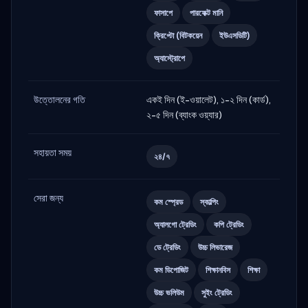
ফাসাপে
পারফেক্ট মানি
ক্রিপ্টো (বিটকয়েন
ইউএসডিটি)
অ্যাস্ট্রোপে
উত্তোলনের গতি
একই দিন (ই-ওয়ালেট), ১-২ দিন (কার্ড),
২-৫ দিন (ব্যাংক ওয়্যার)
সহায়তা সময়
২৪/৭
সেরা জন্য
কম স্প্রেড
স্কাল্পিং
অ্যালগো ট্রেডিং
কপি ট্রেডিং
ডে ট্রেডিং
উচ্চ লিভারেজ
কম ডিপোজিট
শিক্ষানবিস
শিক্ষা
উচ্চ ভলিউম
সুইং ট্রেডিং