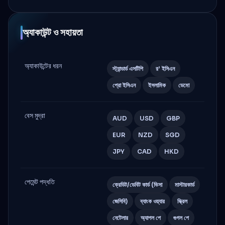
অ্যাকাউন্ট ও সহায়তা
অ্যাকাউন্টের ধরন
স্ট্যান্ডার্ড এসটিপি
র’ ইসিএন
প্রো ইসিএন
ইসলামিক
ডেমো
বেস মুদ্রা
AUD
USD
GBP
EUR
NZD
SGD
JPY
CAD
HKD
পেমেন্ট পদ্ধতি
ক্রেডিট/ডেবিট কার্ড (ভিসা
মাস্টারকার্ড
জেসিবি)
ব্যাংক ওয়্যার
স্ক্রিল
নেটেলার
অ্যাপল পে
গুগল পে