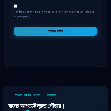
পরবর্তীবার মন্তব্য করার জন্য আমার নাম, ইমেইল এবং ওয়েবসাইট এই ব্রাউজারে
সংরক্ষণ করুন।
মতামত পাঠান
ফরেক্স ব্রোকার ইনটেল — বিনামূল্যে
বাজার আপডেট দ্রুত পৌঁছায়।