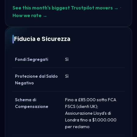
See this month's biggest Trustpilot movers →
·
How we rate →
Fiducia e Sicurezza
Fondi Segregati
Sì
Protezione dal Saldo
Sì
Negativo
Schema di
Fino a £85.000 sotto FCA
Compensazione
FSCS (clienti UK);
Assicurazione Lloyd's di
Londra fino a $1.000.000
per reclamo