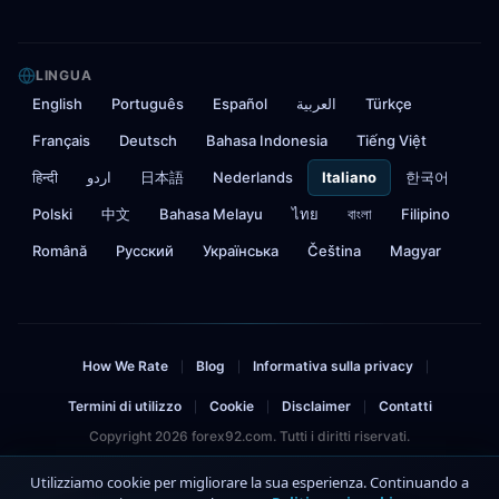
LINGUA
English
Português
Español
العربية
Türkçe
Français
Deutsch
Bahasa Indonesia
Tiếng Việt
हिन्दी
اردو
日本語
Nederlands
Italiano
한국어
Polski
中文
Bahasa Melayu
ไทย
বাংলা
Filipino
Română
Русский
Українська
Čeština
Magyar
How We Rate
Blog
Informativa sulla privacy
|
|
|
Termini di utilizzo
Cookie
Disclaimer
Contatti
|
|
|
Copyright 2026 forex92.com. Tutti i diritti riservati.
Avviso di rischio: Il trading di forex e CFD comporta un rischio significativo e può
Utilizziamo cookie per migliorare la sua esperienza. Continuando a
comportare la perdita del capitale investito. Non dovrebbe investire più di