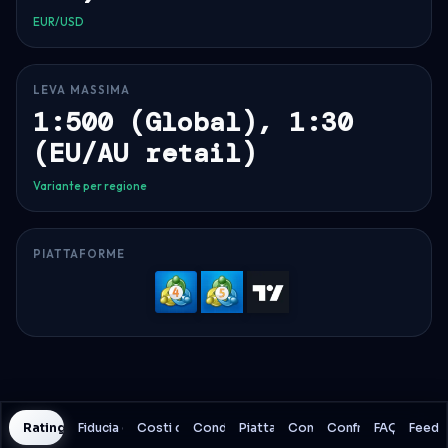
EUR/USD
LEVA MASSIMA
1:500 (Global), 1:30
(EU/AU retail)
Variante per regione
PIATTAFORME
MetaTrader
MetaTrader
TradingVi
4
5
Rating History
Fiducia e Sicurezza
Costi di Trading
Condizioni
Piattaforme
Conto
Confronto
FAQ
Feedb