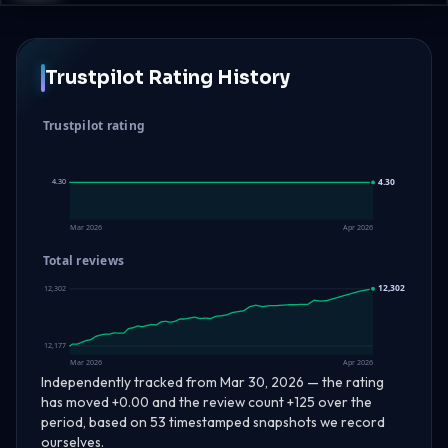
Trustpilot Rating History
Trustpilot rating
4.30
4.30
4.30
Mar 2026
Apr 2026
Total reviews
12,302
12,302
12,177
Mar 2026
Apr 2026
Independently tracked from Mar 30, 2026 — the rating
has moved +0.00 and the review count +125 over the
period, based on 53 timestamped snapshots we record
ourselves.