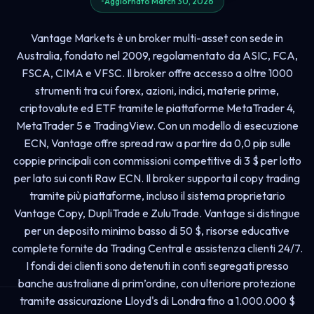
Aggiornato March 30, 2026
Vantage Markets è un broker multi-asset con sede in
Australia, fondato nel 2009, regolamentato da ASIC, FCA,
FSCA, CIMA e VFSC. Il broker offre accesso a oltre 1000
strumenti tra cui forex, azioni, indici, materie prime,
criptovalute ed ETF tramite le piattaforme MetaTrader 4,
MetaTrader 5 e TradingView. Con un modello di esecuzione
ECN, Vantage offre spread raw a partire da 0,0 pip sulle
coppie principali con commissioni competitive di 3 $ per lotto
per lato sui conti Raw ECN. Il broker supporta il copy trading
tramite più piattaforme, incluso il sistema proprietario
Vantage Copy, DupliTrade e ZuluTrade. Vantage si distingue
per un deposito minimo basso di 50 $, risorse educative
complete fornite da Trading Central e assistenza clienti 24/7.
I fondi dei clienti sono detenuti in conti segregati presso
banche australiane di prim’ordine, con ulteriore protezione
tramite assicurazione Lloyd's di Londra fino a 1.000.000 $