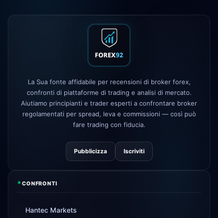
FP Markets
— nuovi conti a zero
1d
commissioni
AvaTrade
licenza regolamentare
3d
persa
Tickmill
velocità di prelievo ora 24h
4d
La Sua fonte affidabile per recensioni di broker forex,
confronti di piattaforme di trading e analisi di mercato.
Aiutiamo principianti e trader esperti a confrontare broker
regolamentati per spread, leva e commissioni — così può
fare trading con fiducia.
Pubblicizza
Iscriviti
*
CONFRONTI
Hantec Markets