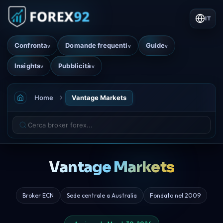
IT
Confronta
Domande frequenti
Guide
v
v
v
Insights
Pubblicità
v
v
Home
Vantage Markets
Vantage Markets
Broker ECN
Sede centrale a Australia
Fondato nel 2009