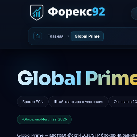
Главная
Global Prime
Global Prim
Брокер ECN
Штаб-квартира в Австралия
Основан в 2
Обновлено March 22, 2026
Global Prime — австралийский ECN/STP брокер на рынке 