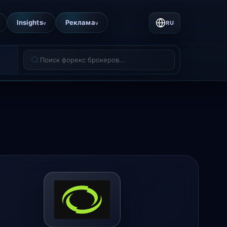
Insights
Реклама
RU
v
v