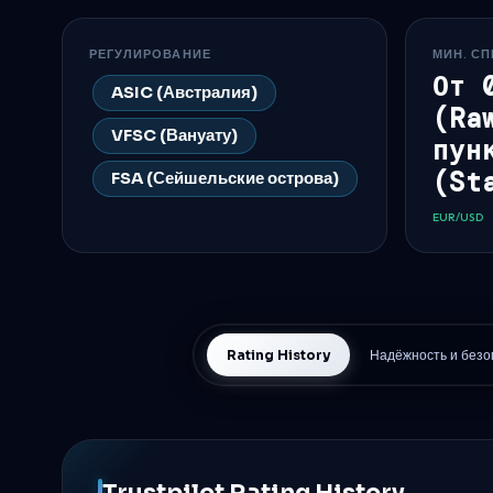
РЕГУЛИРОВАНИЕ
МИН. СП
От 
ASIC (Австралия)
(Ra
VFSC (Вануату)
пун
(St
FSA (Сейшельские острова)
EUR/USD
Rating History
Надёжность и безо