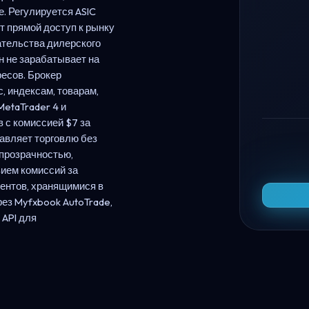
. Регулируется ASIC
т прямой доступ к рынку
ательства дилерского
н не зарабатывает на
ресов. Брокер
, индексам, товарам,
etaTrader 4 и
в с комиссией $7 за
тавляет торговлю без
 прозрачностью,
вием комиссий за
иентов, хранящимися в
рез Myfxbook AutoTrade,
 API для