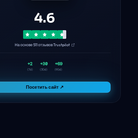
4.6
На основе 511 отзывов Trustpilot
+2
+30
+69
(7d)
(30d)
(90d)
Посетить сайт ↗