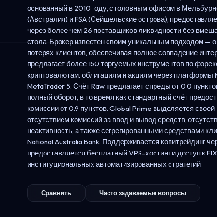
основанный в 2010 году, с головным офисом в Мельбурне
(Австралия) и FSA (Сейшельские острова), предоставляе
через более чем 26 поставщиков ликвидности без вмеш
стола. Брокер известен своим уникальным подходом — о
потерях клиентов, обеспечивая полное совпадение инте
предлагает более 150 торгуемых инструментов по форекс
криптовалютам, облигациям и акциям через платформы M
MetaTrader 5. Счёт Raw предлагает спреды от 0.0 пункто
полный оборот, в то время как стандартный счёт предос
комиссии от 0.9 пунктов. Global Prime выделяется своей
отсутствием комиссий за ввод и вывод средств, отсутст
неактивность, а также сегрегированными средствами кл
National Australia Bank. Поддерживается копитрейдинг че
предоставляется бесплатный VPS-хостинг и доступ к FIX
институциональных автоматизированных стратегий.
Сравнить
Часто задаваемые вопросы