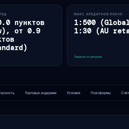
РЕД
МАКС. КРЕДИТНОЕ ПЛЕЧО
0.0 пунктов
1:500 (Globa
w), от 0.9
1:30 (AU ret
ктов
andard)
Зависит от региона
пасность
Торговые издержки
Условия
Платформы
Счё