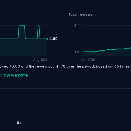
Total reviews
511
4.60
433
Aug 2026
Apr 2026
moved +0.00 and the review count +78 over the period, based on 166 time
How we rate →
Да